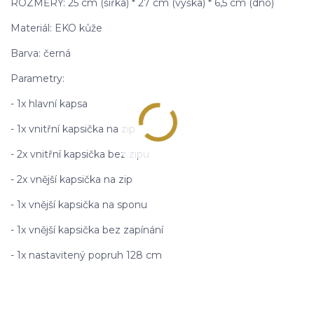
ROZMĚRY: 25 cm (šířka) * 27 cm (výška) * 6,5 cm (dno)
Materiál: EKO kůže
Barva: černá
Parametry:
- 1x hlavní kapsa
- 1x vnitřní kapsička na zip
- 2x vnitřní kapsička bez zipu
- 2x vnější kapsička na zip
- 1x vnější kapsička na sponu
- 1x vnější kapsička bez zapínání
- 1x nastavitený popruh 128 cm