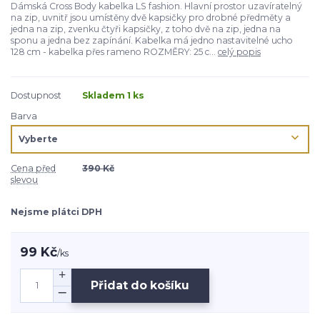
Dámská Cross Body kabelka LS fashion. Hlavní prostor uzavíratelný
na zip, uvnitř jsou umístěny dvě kapsičky pro drobné předměty a
jedna na zip, zvenku čtyři kapsičky, z toho dvě na zip, jedna na
sponu a jedna bez zapínání. Kabelka má jedno nastavitelné ucho
128 cm - kabelka přes rameno ROZMĚRY: 25 c...
celý popis
Dostupnost
Skladem 1 ks
Barva
Cena před
390 Kč
slevou
Nejsme plátci DPH
99 Kč
/
ks
Přidat do košíku