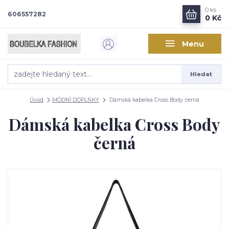
0
ks
606557282
0 Kč
Menu
Hledat
Úvod
MÓDNÍ DOPLŇKY
Dámská kabelka Cross Body černá
Dámská kabelka Cross Body
černá