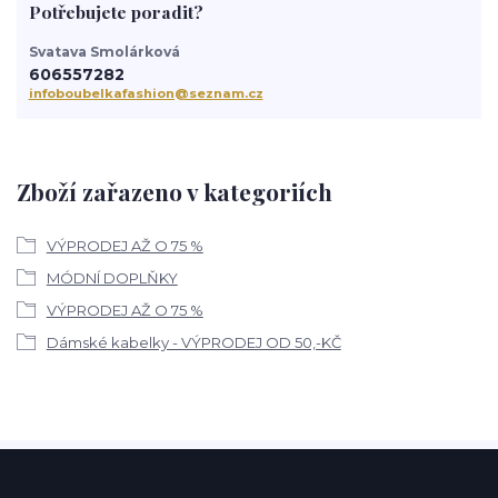
Potřebujete poradit?
Svatava Smolárková
606557282
infoboubelkafashion@seznam.cz
Zboží zařazeno v kategoriích
VÝPRODEJ AŽ O 75 %
MÓDNÍ DOPLŇKY
VÝPRODEJ AŽ O 75 %
Dámské kabelky - VÝPRODEJ OD 50,-KČ