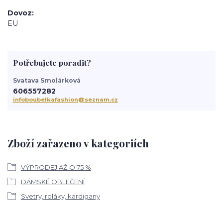
Dovoz
EU
Potřebujete poradit?
Svatava Smolárková
606557282
infoboubelkafashion@seznam.cz
Zboží zařazeno v kategoriích
VÝPRODEJ AŽ O 75 %
DÁMSKÉ OBLEČENÍ
Svetry, roláky, kardigany