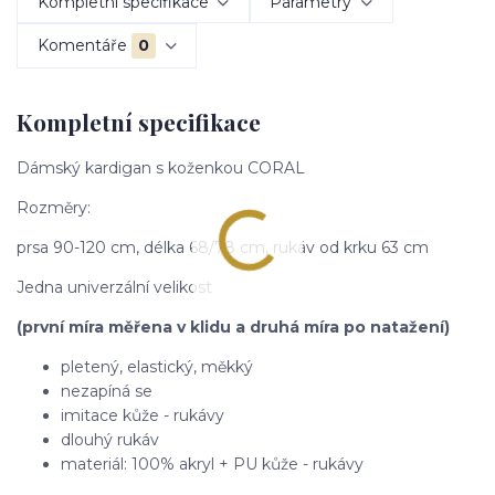
Kompletní specifikace
Parametry
Komentáře
0
Kompletní specifikace
Dámský kardigan s koženkou CORAL
Rozměry:
prsa 90-120 cm, délka 68/78 cm, rukáv od krku 63 cm
Jedna univerzální velikost
(první míra měřena v klidu a druhá míra po natažení)
pletený, elastický, měkký
nezapíná se
imitace kůže - rukávy
dlouhý rukáv
materiál: 100% akryl + PU kůže - rukávy