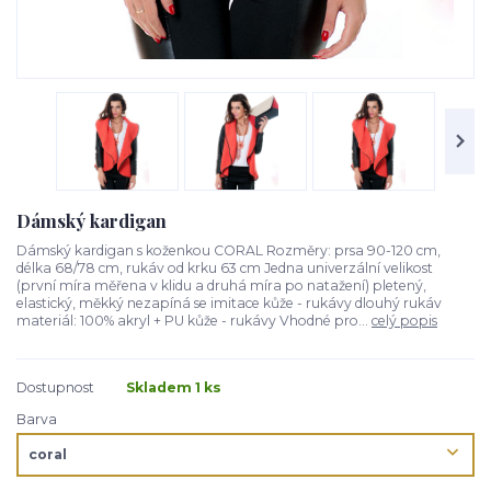
Dámský kardigan
Dámský kardigan s koženkou CORAL Rozměry: prsa 90-120 cm,
délka 68/78 cm, rukáv od krku 63 cm Jedna univerzální velikost
(první míra měřena v klidu a druhá míra po natažení) pletený,
elastický, měkký nezapíná se imitace kůže - rukávy dlouhý rukáv
materiál: 100% akryl + PU kůže - rukávy Vhodné pro...
celý popis
Dostupnost
Skladem 1 ks
Barva