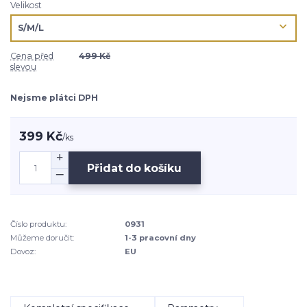
Velikost
Cena před
499 Kč
slevou
Nejsme plátci DPH
399 Kč
/
ks
Přidat do košíku
Číslo produktu:
0931
Můžeme doručit:
1-3 pracovní dny
Dovoz:
EU