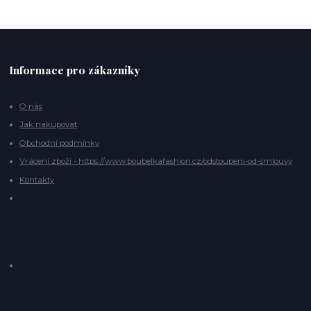
Informace pro zákazníky
O nás
Jak nakupovat
Obchodní podmínky
Vrácení zboží - https://www.boubelkafashion.cz/odstoupeni-od-smlouvy
Kontakty