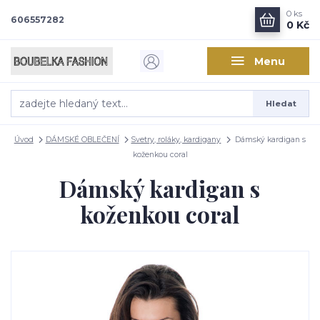
0
ks
606557282
0 Kč
Menu
Hledat
Úvod
DÁMSKÉ OBLEČENÍ
Svetry, roláky, kardigany
Dámský kardigan s
koženkou coral
Dámský kardigan s
koženkou coral