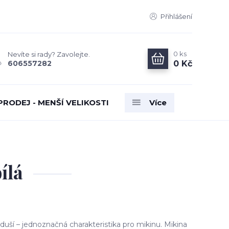
Přihlášení
0
ks
Nevíte si rady? Zavolejte.
0 Kč
606557282
PRODEJ - MENŠÍ VELIKOSTI
Více
ílá
duší – jednoznačná charakteristika pro mikinu. Mikina