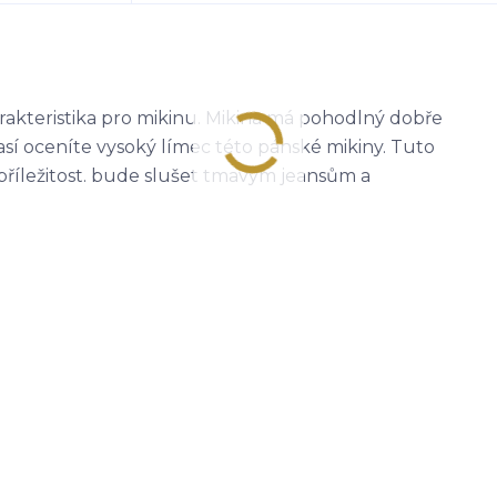
rakteristika pro mikinu. Mikina má pohodlný dobře
así oceníte vysoký límec této pánské mikiny. Tuto
říležitost. bude slušet tmavým jeansům a