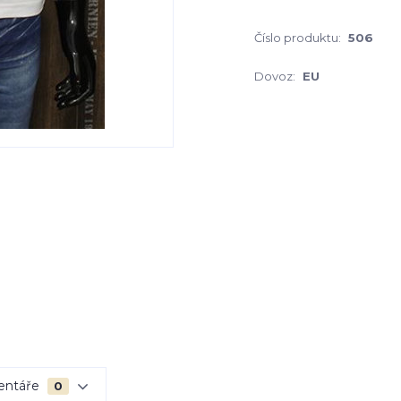
Číslo produktu:
506
Dovoz:
EU
entáře
0