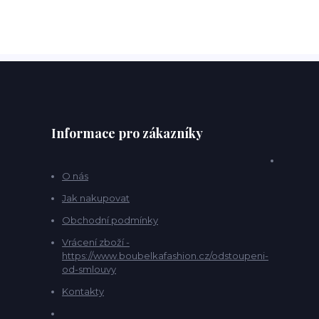
Informace pro zákazníky
O nás
Jak nakupovat
Obchodní podmínky
Vrácení zboží -
https://www.boubelkafashion.cz/odstoupeni-
od-smlouvy
Kontakty