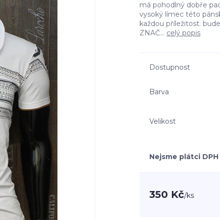
má pohodlný dobře padno
vysoký límec této páns
každou příležitost. bu
ZNAČ...
celý popis
Dostupnost
Barva
Velikost
Nejsme plátci DPH
350 Kč
/
ks