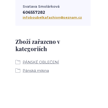
Svatava Smolárková
606557282
infoboubelkafashion@seznam.cz
Zboží zařazeno v
kategoriích
PÁNSKÉ OBLEČENÍ
Pánská mikina