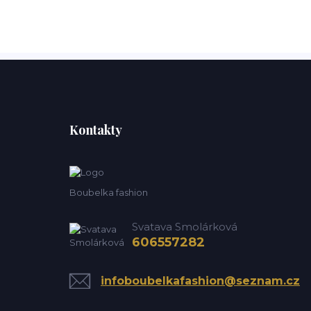
Kontakty
Boubelka fashion
Svatava Smolárková
606557282
infoboubelkafashion@seznam.cz