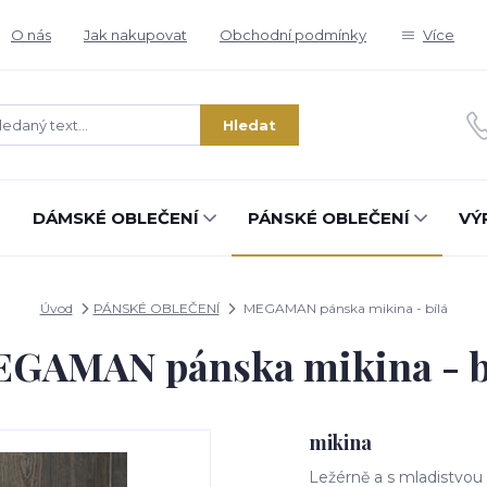
O nás
Jak nakupovat
Obchodní podmínky
Více
Hledat
DÁMSKÉ OBLEČENÍ
PÁNSKÉ OBLEČENÍ
VÝ
Úvod
PÁNSKÉ OBLEČENÍ
MEGAMAN pánska mikina - bílá
GAMAN pánska mikina - b
mikina
Ležérně a s mladistvou 