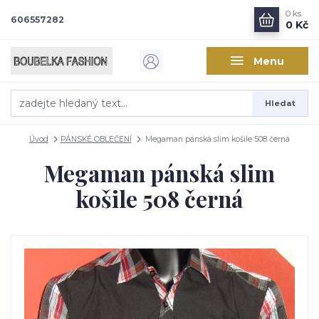
0
ks
606557282
0 Kč
Menu
Hledat
Úvod
PÁNSKÉ OBLEČENÍ
Megaman pánská slim košile 508 černá
Megaman pánská slim
košile 508 černá