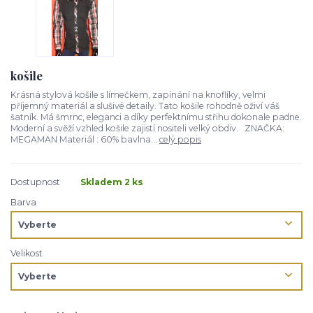
košile
Krásná stylová košile s límečkem, zapínání na knoflíky, velmi
příjemný materiál a slušivé detaily. Tato košile rohodně oživí váš
šatník. Má šmrnc, eleganci a díky perfektnímu střihu dokonale padne.
Moderní a svěží vzhled košile zajistí nositeli velký obdiv. ZNAČKA:
MEGAMAN Materiál : 60% bavlna...
celý popis
Dostupnost
Skladem 2 ks
Barva
Velikost