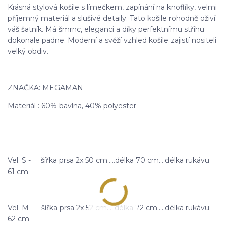
Krásná stylová košile s límečkem, zapínání na knoflíky, velmi
příjemný materiál a slušivé detaily. Tato košile rohodně oživí
váš šatník. Má šmrnc, eleganci a díky perfektnímu střihu
dokonale padne. Moderní a svěží vzhled košile zajistí nositeli
velký obdiv.
ZNAČKA: MEGAMAN
Materiál : 60% bavlna, 40% polyester
Vel. S - šířka prsa 2x 50 cm.....délka 70 cm....délka rukávu
61 cm
Vel. M - šířka prsa 2x 52 cm.....délka 72 cm.....délka rukávu
62 cm