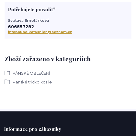
Potřebujete poradit?
Svatava Smolárková
606557282
infoboubelkafashion@seznam.cz
Zboží zařazeno v kategoriích
PÁNSKÉ OBLEČENÍ
Pánské tričko košile
Informace pro zákazníky