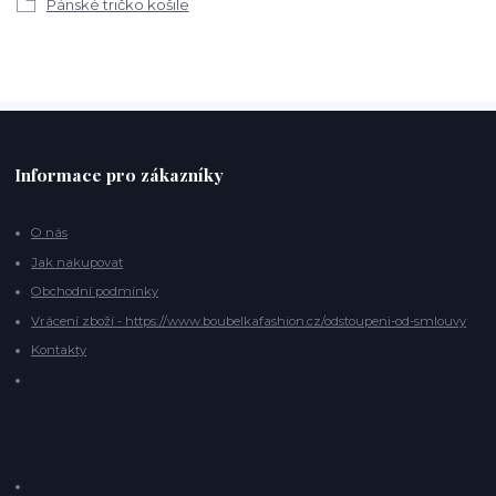
Pánské tričko košile
Informace pro zákazníky
O nás
Jak nakupovat
Obchodní podmínky
Vrácení zboží - https://www.boubelkafashion.cz/odstoupeni-od-smlouvy
Kontakty