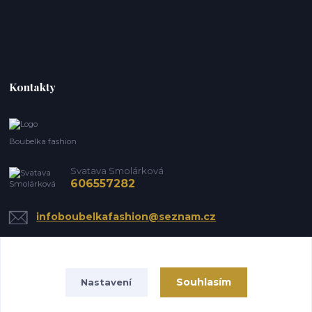
Kontakty
Boubelka fashion
Svatava Smolárková
606557282
infoboubelkafashion@seznam.cz
Souhlasím
Nastavení