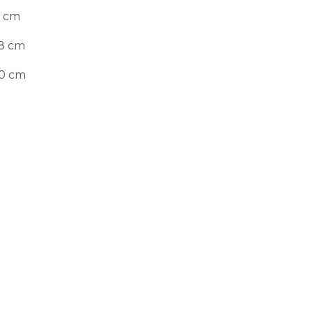
6 cm
58 cm
60 cm