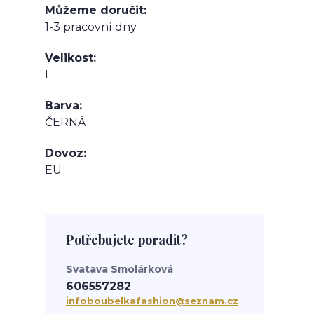
Můžeme doručit
1-3 pracovní dny
Velikost
L
Barva
ČERNÁ
Dovoz
EU
Potřebujete poradit?
Svatava Smolárková
606557282
infoboubelkafashion@seznam.cz