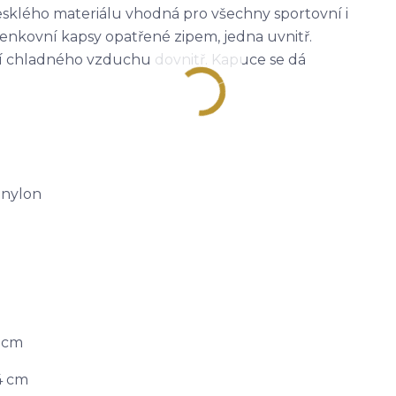
esklého materiálu vhodná pro všechny sportovní i
i venkovní kapsy opatřené zipem, jedna uvnitř.
í chladného vzduchu dovnitř. Kapuce se dá
 nylon
2 cm
4 cm