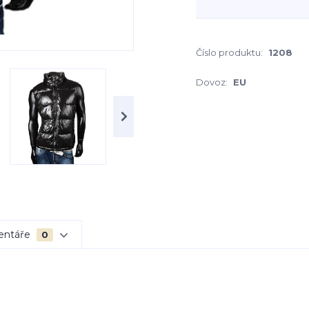
Číslo produktu:
1208
Dovoz:
EU
entáře
0