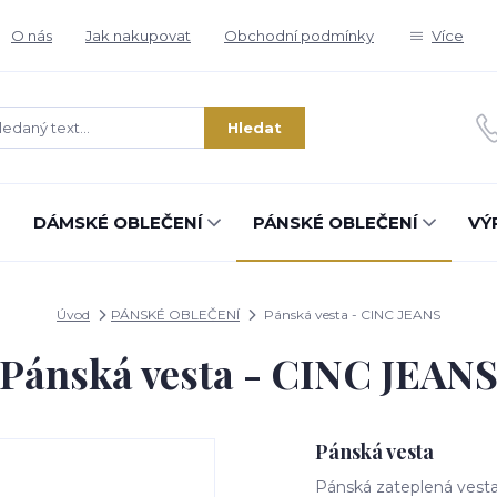
O nás
Jak nakupovat
Obchodní podmínky
Více
Hledat
DÁMSKÉ OBLEČENÍ
PÁNSKÉ OBLEČENÍ
VÝ
Úvod
PÁNSKÉ OBLEČENÍ
Pánská vesta - CINC JEANS
Pánská vesta - CINC JEAN
Pánská vesta
Pánská zateplená vesta