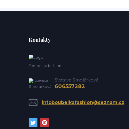
Kontakty
Boubelka fashion
Svatava Smolárková
606557282
infoboubelkafashion@seznam.cz