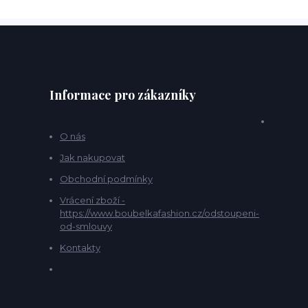
Informace pro zákazníky
O nás
Jak nakupovat
Obchodní podmínky
Vrácení zboží -
https://www.boubelkafashion.cz/odstoupeni-
od-smlouvy
Kontakty