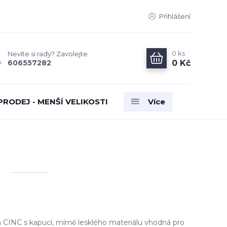
Přihlášení
0
ks
Nevíte si rady? Zavolejte.
0 Kč
606557282
PRODEJ - MENŠÍ VELIKOSTI
Více
S
 CINC s kapucí, mírně lesklého materiálu vhodná pro