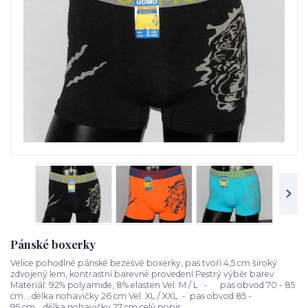
Pánské boxerky
Velice pohodlné pánské bezešvé boxerky, pas tvoří 4,5 cm široký
zdvojený lem, kontrastní barevné provedení.Pestrý výběr barev
Materiál: 92% polyamide, 8% elasten Vel. M / L - pas obvod 70 - 85
cm....délka nohavičky 26 cm Vel. XL / XXL - pas obvod 85 -
95 cm....délka nohavičky 27 cm
celý popis