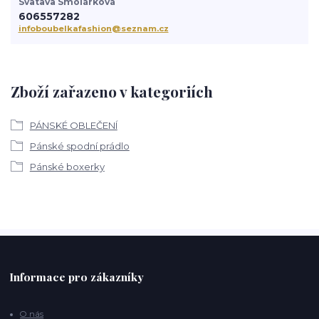
Svatava Smolárková
606557282
infoboubelkafashion@seznam.cz
Zboží zařazeno v kategoriích
PÁNSKÉ OBLEČENÍ
Pánské spodní prádlo
Pánské boxerky
Informace pro zákazníky
O nás