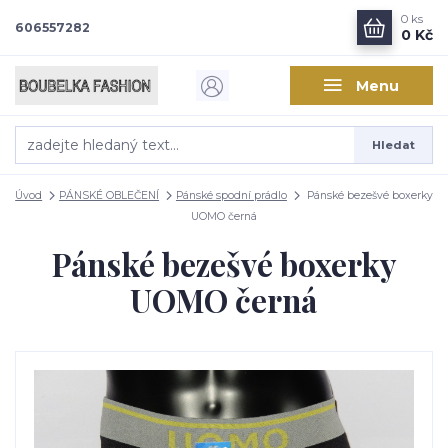
0
ks
606557282
0 Kč
Menu
Hledat
Úvod
PÁNSKÉ OBLEČENÍ
Pánské spodní prádlo
Pánské bezešvé boxerky
UOMO černá
Pánské bezešvé boxerky
UOMO černá