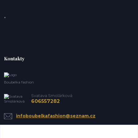
Kontakty
Boubelka fashion
Svatava Smolárková
606557282
infoboubelkafashion@seznam.cz