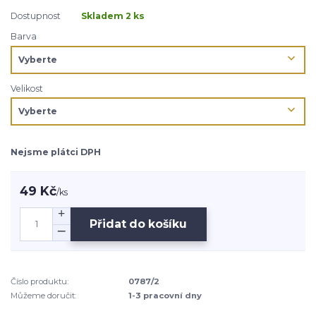
Dostupnost
Skladem 2 ks
Barva
Velikost
Nejsme plátci DPH
49 Kč
/
ks
Přidat do košíku
Číslo produktu:
0787/2
Můžeme doručit:
1-3 pracovní dny