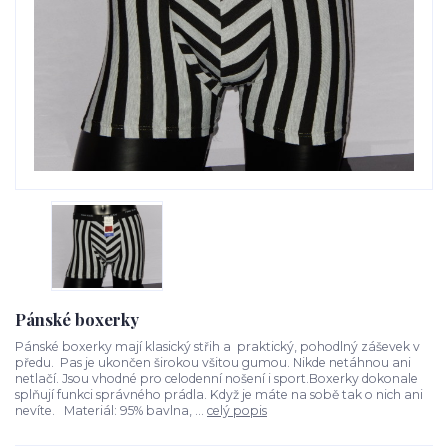
Pánské boxerky
Pánské boxerky mají klasický střih a praktický, pohodlný záševek v
předu. Pas je ukončen širokou všitou gumou. Nikde netáhnou ani
netlačí. Jsou vhodné pro celodenní nošení i sport.Boxerky dokonale
splňují funkci správného prádla. Když je máte na sobě tak o nich ani
nevíte. Materiál: 95% bavlna, ...
celý popis