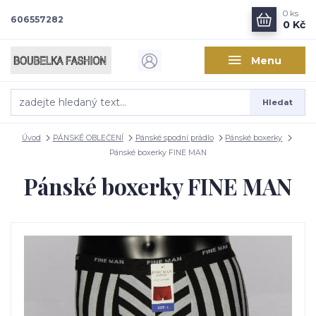
0
ks
606557282
0 Kč
Menu
Hledat
Úvod
PÁNSKÉ OBLEČENÍ
Pánské spodní prádlo
Pánské boxerky
Pánské boxerky FINE MAN
Pánské boxerky FINE MAN