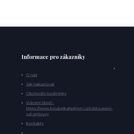
Informace pro zákazníky
O nás
Jak nakupovat
Obchodní podmínky
Vrácení zboží -
https://www.boubelkafashion.cz/odstoupeni-
od-smlouvy
Kontakty