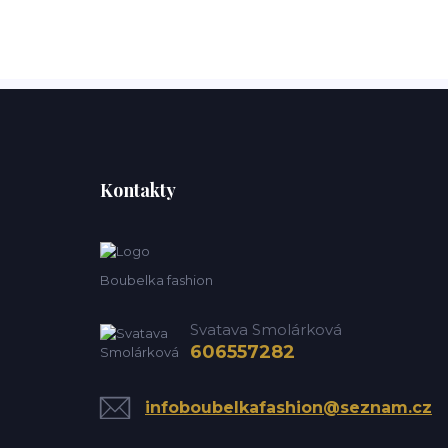
Kontakty
Boubelka fashion
Svatava Smolárková
606557282
infoboubelkafashion@seznam.cz