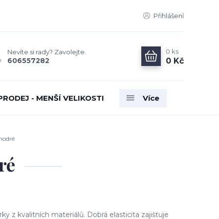
Přihlášení
0
ks
Nevíte si rady? Zavolejte.
0 Kč
606557282
PRODEJ - MENŠÍ VELIKOSTI
Více
modré
ré
 z kvalitních materiálů. Dobrá elasticita zajišťuje