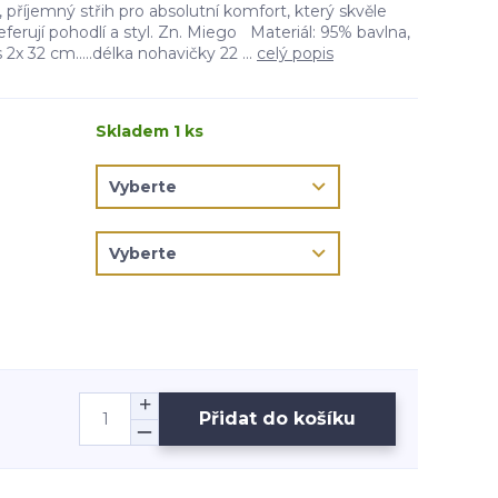
 příjemný střih pro absolutní komfort, který skvěle
eferují pohodlí a styl. Zn. Miego Materiál: 95% bavlna,
x 32 cm.....délka nohavičky 22 ...
celý popis
Skladem 1 ks
Přidat do košíku