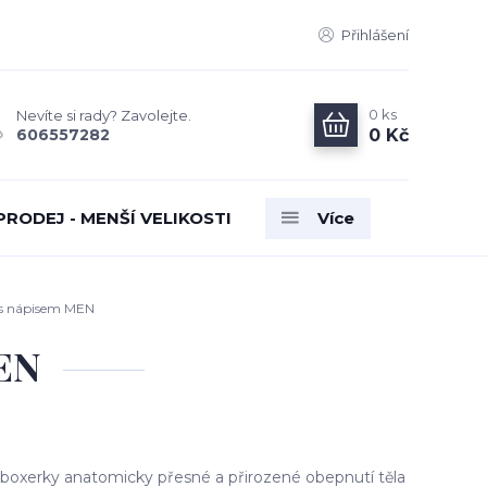
Přihlášení
0
ks
Nevíte si rady? Zavolejte.
0 Kč
606557282
PRODEJ - MENŠÍ VELIKOSTI
Více
 s nápisem MEN
MEN
boxerky anatomicky přesné a přirozené obepnutí těla