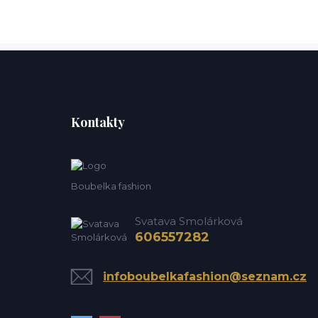
Kontakty
Boubelka fashion
Svatava Smolárková
606557282
infoboubelkafashion@seznam.cz