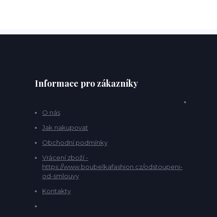
Informace pro zákazníky
O nás
Jak nakupovat
Obchodní podmínky
Vrácení zboží -
https://www.boubelkafashion.cz/odstoupeni-
od-smlouvy
Kontakty