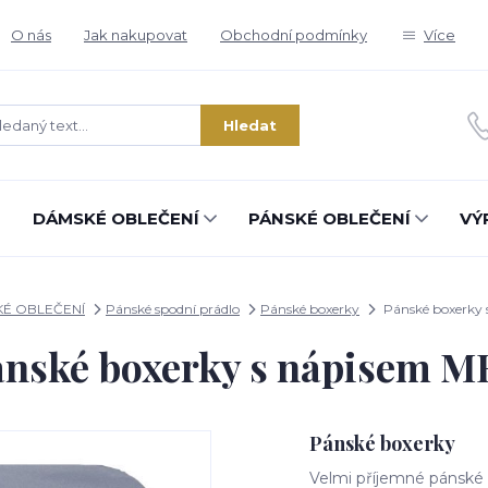
O nás
Jak nakupovat
Obchodní podmínky
Více
Hledat
DÁMSKÉ OBLEČENÍ
PÁNSKÉ OBLEČENÍ
VÝ
KÉ OBLEČENÍ
Pánské spodní prádlo
Pánské boxerky
Pánské boxerky
nské boxerky s nápisem 
Pánské boxerky
Velmi příjemné pánské 