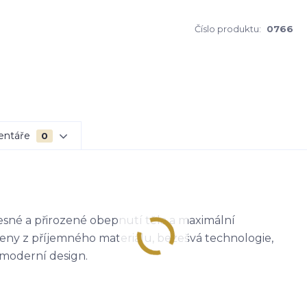
Číslo produktu:
0766
entáře
0
sné a přirozené obepnutí těla a maximální
ny z příjemného materiálu, bezešvá technologie,
moderní design.