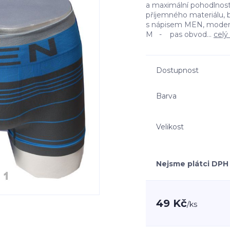
a maximální pohodlnost
příjemného materiálu, 
s nápisem MEN, moderní
M - pas obvod...
celý
Dostupnost
Barva
Velikost
Nejsme plátci DPH
49 Kč
/
ks