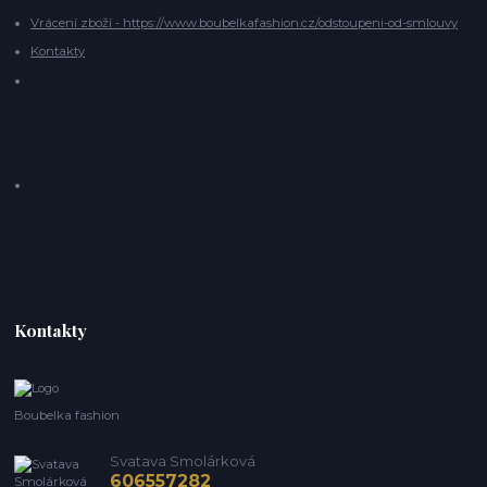
Vrácení zboží - https://www.boubelkafashion.cz/odstoupeni-od-smlouvy
Kontakty
Kontakty
Boubelka fashion
Svatava Smolárková
606557282