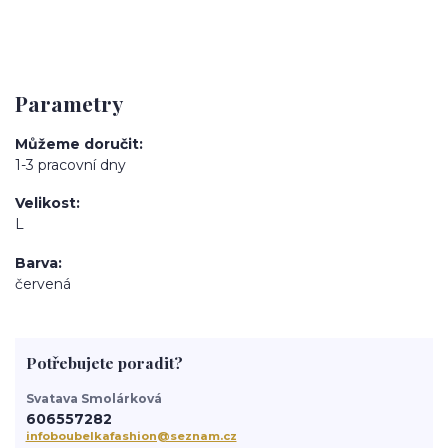
Parametry
Můžeme doručit
1-3 pracovní dny
Velikost
L
Barva
červená
Potřebujete poradit?
Svatava Smolárková
606557282
infoboubelkafashion@seznam.cz