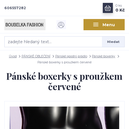
0
ks
606557282
0 Kč
Menu
Hledat
Úvod
PÁNSKÉ OBLEČENÍ
Pánské spodní prádlo
Pánské boxerky
Pánské boxerky s proužkem červené
Pánské boxerky s proužkem
červené