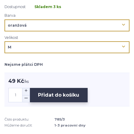
Dostupnost
Skladem 3 ks
Barva
Velikost
Nejsme plátci DPH
49 Kč
/
ks
Přidat do košíku
Číslo produktu:
785/3
Můžeme doručit:
1-3 pracovní dny