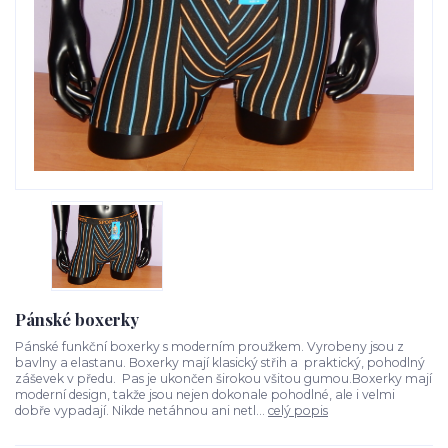
Pánské boxerky
Pánské funkční boxerky s moderním proužkem. Vyrobeny jsou z
bavlny a elastanu. Boxerky mají klasický střih a praktický, pohodlný
záševek v předu. Pas je ukončen širokou všitou gumou.Boxerky mají
moderní design, takže jsou nejen dokonale pohodlné, ale i velmi
dobře vypadají. Nikde netáhnou ani netl...
celý popis