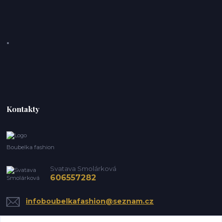
Kontakty
Boubelka fashion
Svatava Smolárková
606557282
infoboubelkafashion@seznam.cz