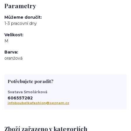
Parametry
Můžeme doručit
1-3 pracovní dny
Velikost
M
Barva
oranžová
Potřebujete poradit?
Svatava Smolárková
606557282
infoboubelkafashion@seznam.cz
Zboží zařazeno v kategoriích