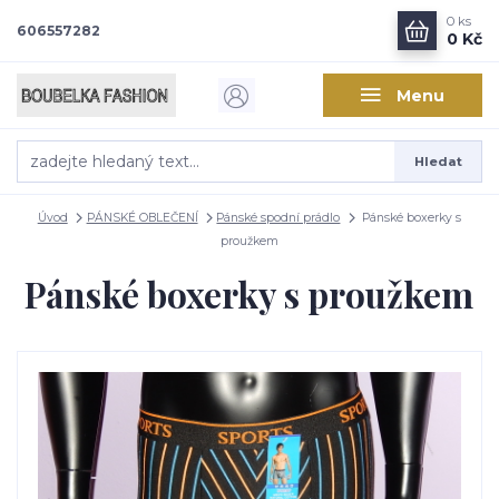
0
ks
606557282
0 Kč
Menu
Hledat
Úvod
PÁNSKÉ OBLEČENÍ
Pánské spodní prádlo
Pánské boxerky s
proužkem
Pánské boxerky s proužkem