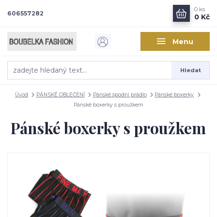
0
ks
606557282
0 Kč
Menu
Hledat
Úvod
PÁNSKÉ OBLEČENÍ
Pánské spodní prádlo
Pánské boxerky
Pánské boxerky s proužkem
Pánské boxerky s proužkem