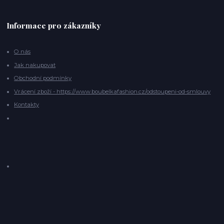
Informace pro zákazníky
O nás
Jak nakupovat
Obchodní podmínky
Vrácení zboží - https://www.boubelkafashion.cz/odstoupeni-od-smlouvy
Kontakty