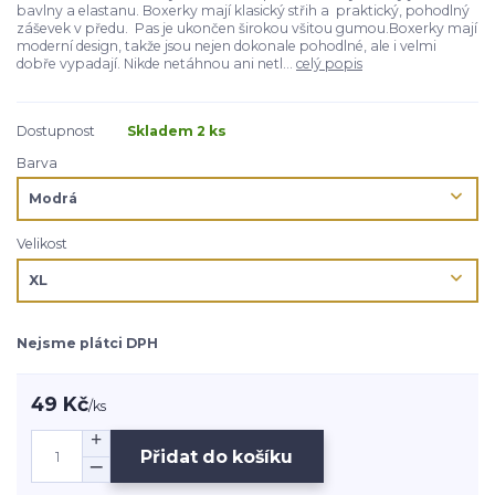
bavlny a elastanu. Boxerky mají klasický střih a praktický, pohodlný
záševek v předu. Pas je ukončen širokou všitou gumou.Boxerky mají
moderní design, takže jsou nejen dokonale pohodlné, ale i velmi
dobře vypadají. Nikde netáhnou ani netl...
celý popis
Dostupnost
Skladem 2 ks
Barva
Velikost
Nejsme plátci DPH
49 Kč
/
ks
Přidat do košíku