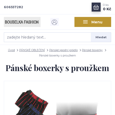
0
ks
606557282
0 Kč
Menu
Hledat
Úvod
PÁNSKÉ OBLEČENÍ
Pánské spodní prádlo
Pánské boxerky
Pánské boxerky s proužkem
Pánské boxerky s proužkem