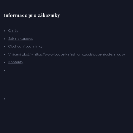
Informace pro zákazníky
O nás
Jak nakupovat
Obchodní podmínky
Vrácení zboží - https://www.boubelkafashion.cz/odstoupeni-od-smlouvy
Kontakty