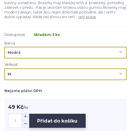
bavlny a elastanu. Boxerky mají klasický střih a praktický, pohodlný
záševek v předu. Pas je ukončen širokou všitou gumou.Boxerky mají
moderní design, takže jsou nejen dokonale pohodlné, ale i velmi
dobře vypadají. Nikde netáhnou ani netl...
celý popis
Dostupnost
Skladem 3 ks
Barva
Velikost
Nejsme plátci DPH
49 Kč
/
ks
Přidat do košíku