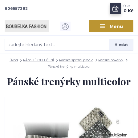
0
ks
606557282
0 Kč
Menu
Hledat
Úvod
PÁNSKÉ OBLEČENÍ
Pánské spodní prádlo
Pánské boxerky
Pánské trenýrky multicolor
Pánské trenýrky multicolor