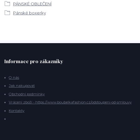
PÁNSKÉ OBLEČENÍ
Pánské boxerky
Informace pro zákazníky
O nás
Jak nakupovat
Obchodní podmínky
Vrácení zboží - https://www.boubelkafashion.cz/odstoupeni-od-smlouvy
Kontakty