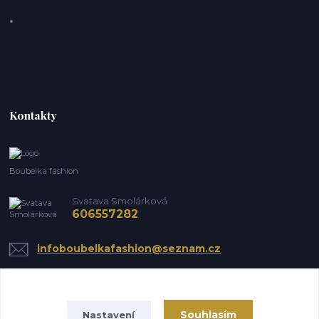
Kontakty
Boubelka fashion
Svatava Smolárková
606557282
infoboubelkafashion@seznam.cz
Souhlasím
Nastavení