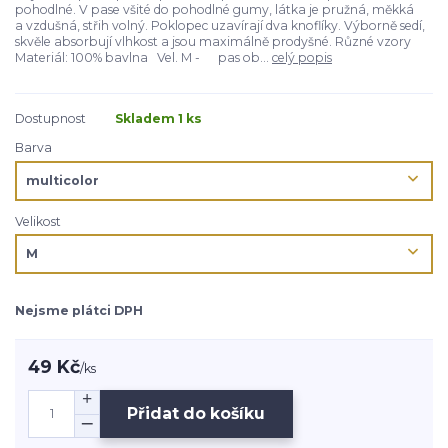
pohodlné. V pase všité do pohodlné gumy, látka je pružná, měkká
a vzdušná, střih volný. Poklopec uzavírají dva knoflíky. Výborně sedí,
skvěle absorbují vlhkost a jsou maximálně prodyšné. Různé vzory
Materiál: 100% bavlna Vel. M - pas ob...
celý popis
Dostupnost
Skladem 1 ks
Barva
Velikost
Nejsme plátci DPH
49 Kč
/
ks
Přidat do košíku