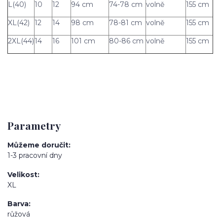
L(40)
10
12
94 cm
74-78 cm
volně
155 cm
XL(42)
12
14
98 cm
78-81 cm
volně
155 cm
2XL(44)
14
16
101 cm
80-86 cm
volně
155 cm
Parametry
Můžeme doručit
1-3 pracovní dny
Velikost
XL
Barva
růžová