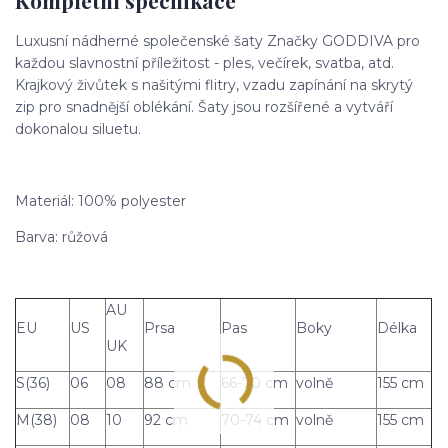
Luxusní nádherné společenské šaty Značky GODDIVA pro
každou slavnostní příležitost - ples, večírek, svatba, atd.
Krajkový živůtek s našitými flitry, vzadu zapínání na skrytý
zip pro snadnější oblékání. Šaty jsou rozšířené a vytváří
dokonalou siluetu.
Materiál: 100% polyester
Barva: růžová
AU
EU
US
Prsa
Pas
Boky
Délka
UK
S(36)
06
08
88 cm
66-70 cm
volně
155 cm
M(38)
08
10
92 cm
70-74 cm
volně
155 cm