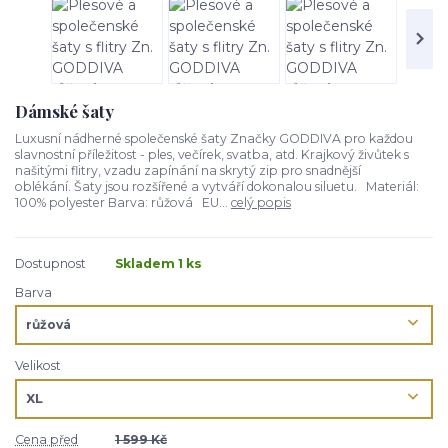
Dámské šaty
Luxusní nádherné společenské šaty Značky GODDIVA pro každou
slavnostní příležitost - ples, večírek, svatba, atd. Krajkový živůtek s
našitými flitry, vzadu zapínání na skrytý zip pro snadnější
oblékání. Šaty jsou rozšířené a vytváří dokonalou siluetu. Materiál:
100% polyester Barva: růžová EU...
celý popis
Dostupnost
Skladem 1 ks
Barva
Velikost
Cena před
1 599 Kč