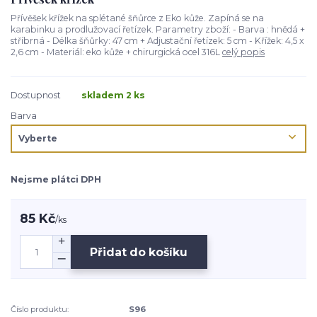
Přívěšek křížek na splétané šňůrce z Eko kůže. Zapíná se na
karabinku a prodlužovací řetízek. Parametry zboží: - Barva : hnědá +
stříbrná - Délka šňůrky: 47 cm + Adjustační řetízek: 5 cm - Křížek: 4,5 x
2,6 cm - Materiál: eko kůže + chirurgická ocel 316L
celý popis
Dostupnost
skladem 2 ks
Barva
Nejsme plátci DPH
85 Kč
/
ks
Přidat do košíku
Číslo produktu:
S96