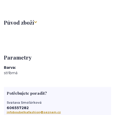
Původ zboží
Parametry
Barva
stříbrná
Potřebujete poradit?
Svatava Smolárková
606557282
infoboubelkafashion@seznam.cz