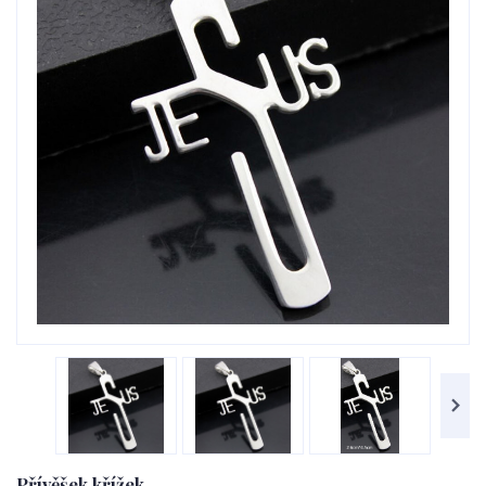
Přívěšek křížek