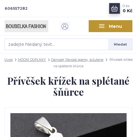
0
ks
606557282
0 Kč
Menu
Hledat
Úvod
MÓDNÍ DOPLŇKY
Dámské, Pánské šperky, bižuterie
Přívěšek křížek
na splétané šňůrce
Přívěšek křížek na splétané
šňůrce