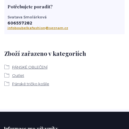
Potřebujete poradit?
Svatava Smolárková
606557282
infoboubelkafashion@seznam.cz
Zboží zařazeno v kategoriích
PÁNSKÉ OBLEČENÍ
Outlet
Pánské tričko košile
Informace pro zákazníky