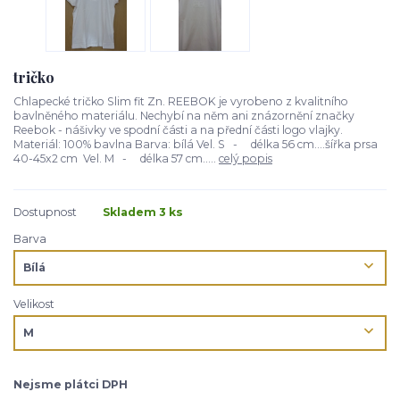
tričko
Chlapecké tričko Slim fit Zn. REEBOK je vyrobeno z kvalitního
bavlněného materiálu. Nechybí na něm ani znázornění značky
Reebok - nášivky ve spodní části a na přední části logo vlajky.
Materiál: 100% bavlna Barva: bílá Vel. S - délka 56 cm....šířka prsa
40-45x2 cm Vel. M - délka 57 cm.....
celý popis
Dostupnost
Skladem 3 ks
Barva
Velikost
Nejsme plátci DPH