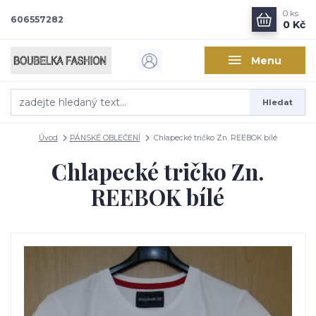
0
ks
606557282
0 Kč
Menu
Hledat
Úvod
PÁNSKÉ OBLEČENÍ
Chlapecké tričko Zn. REEBOK bílé
Chlapecké tričko Zn.
REEBOK bílé