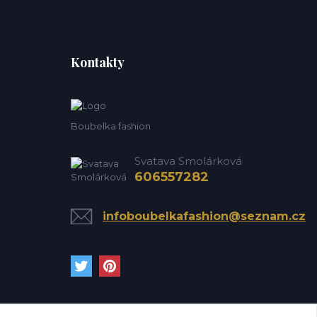
Kontakty
Boubelka fashion
Svatava Smolárková
606557282
infoboubelkafashion@seznam.cz