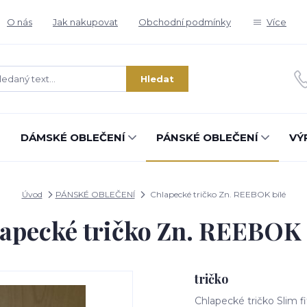
O nás
Jak nakupovat
Obchodní podmínky
Více
Hledat
DÁMSKÉ OBLEČENÍ
PÁNSKÉ OBLEČENÍ
VÝ
Úvod
PÁNSKÉ OBLEČENÍ
Chlapecké tričko Zn. REEBOK bílé
apecké tričko Zn. REEBOK 
tričko
Chlapecké tričko Slim 