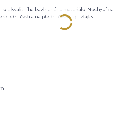
eno z kvalitního bavlněného materiálu. Nechybí na
podní části a na přední části logo vlajky.
cm