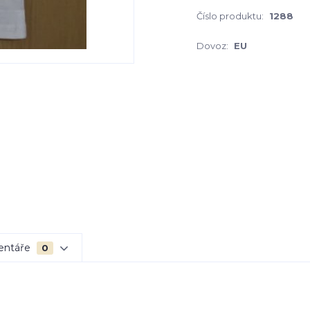
Číslo produktu:
1288
Dovoz:
EU
entáře
0