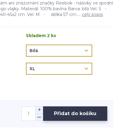
něm ani znázornění značky Reebok - nášivky ve spodní
logo vlajky. Materiál: 100% bavlna Barva: bílá Vel. S -
sa 40-45x2 cm Vel. M - délka 57 cm.....
celý popis
Skladem 2 ks
Přidat do košíku