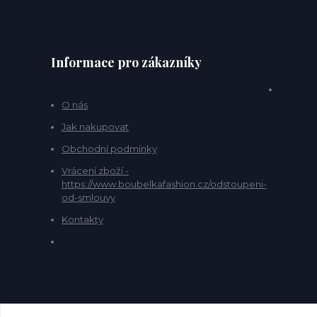
Informace pro zákazníky
O nás
Jak nakupovat
Obchodní podmínky
Vrácení zboží -
https://www.boubelkafashion.cz/odstoupeni-
od-smlouvy
Kontakty