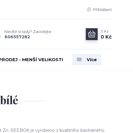
Přihlášení
0
ks
Nevíte si rady? Zavolejte.
0 Kč
606557282
PRODEJ - MENŠÍ VELIKOSTI
Více
bílé
fit Zn. REEBOK je vyrobeno z kvalitního bavlněného