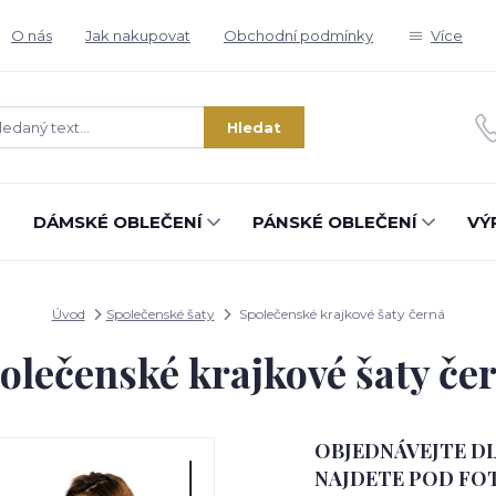
O nás
Jak nakupovat
Obchodní podmínky
Více
Hledat
DÁMSKÉ OBLEČENÍ
PÁNSKÉ OBLEČENÍ
VÝ
Úvod
Společenské šaty
Společenské krajkové šaty černá
olečenské krajkové šaty če
OBJEDNÁVEJTE DL
NAJDETE POD FOT