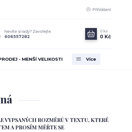
Přihlášení
0
ks
Nevíte si rady? Zavolejte.
0 Kč
606557282
PRODEJ - MENŠÍ VELIKOSTI
Více
rná
E VYPSANÝCH ROZMĚRŮ V TEXTU, KTERÉ
EM A PROSÍM MĚŘTE SE