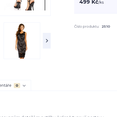
499 Kč
/
ks
Číslo produktu:
2510
entáře
0