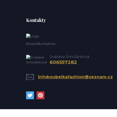
Kontakty
Boubelka fashion
Svatava Smolárková
606557282
infoboubelkafashion@seznam.cz