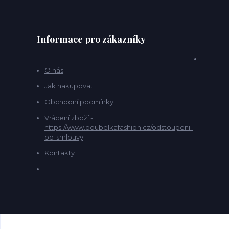
Informace pro zákazníky
O nás
Jak nakupovat
Obchodní podmínky
Vrácení zboží -
https://www.boubelkafashion.cz/odstoupeni-
od-smlouvy
Kontakty