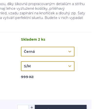
kou, díky šikovně propracovaným detailům a střihu
mají lehce vyztužené košíčky, přiléhavý
hled, vzadu zapínání na knoflíček a dlouhý zip. Šaty
a vytváří perfektní siluetu. Budete v nich vypadat
Skladem 2 ks
999 Kč