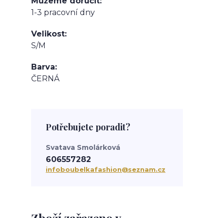
Můžeme doručit
1-3 pracovní dny
Velikost
S/M
Barva
ČERNÁ
Potřebujete poradit?
Svatava Smolárková
606557282
infoboubelkafashion@seznam.cz
Zboží zařazeno v