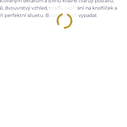
acovaným detailům a střihu krásně tvarují postavu,
ál, dvouvrstvý vzhled, vzadu zapínání na knoflíček a
áří perfektní siluetu. Budete v nich vypadat