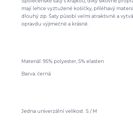
Společenské šaty s krajkou, díky šikovně propr
mají lehce vyztužené košíčky, přiléhavý materi
dlouhý zip. Šaty působí velmi atraktivně a vytv
opravdu výjimečně a krásně.
Materiál: 95% polyester, 5% elasten
Barva: černá
Jedna univerzální velikost S / M