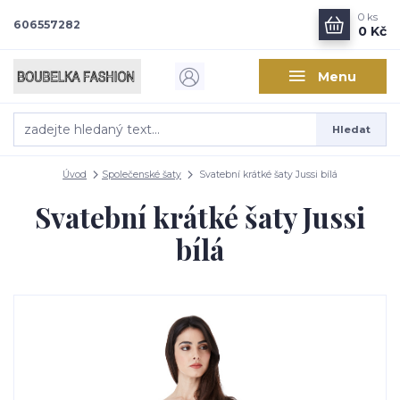
0
ks
606557282
0 Kč
Menu
Hledat
Úvod
Společenské šaty
Svatební krátké šaty Jussi bílá
Svatební krátké šaty Jussi
bílá