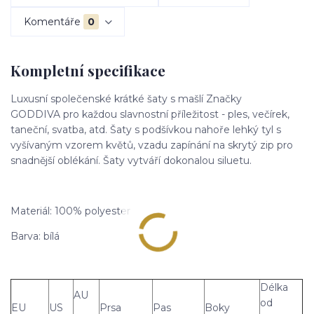
Komentáře
0
Kompletní specifikace
Luxusní společenské krátké šaty s mašlí Značky
GODDIVA pro každou slavnostní příležitost - ples, večírek,
taneční, svatba, atd. Šaty s podšívkou nahoře lehký tyl s
vyšívaným vzorem květů, vzadu zapínání na skrytý zip pro
snadnější oblékání. Šaty vytváří dokonalou siluetu.
Materiál: 100% polyester
Barva: bílá
Délka
AU
od
EU
US
Prsa
Pas
Boky