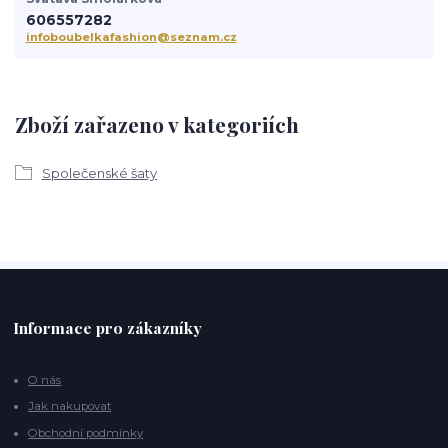
606557282
infoboubelkafashion@seznam.cz
Zboží zařazeno v kategoriích
Společenské šaty
Informace pro zákazníky
O nás
Jak nakupovat
Obchodní podmínky