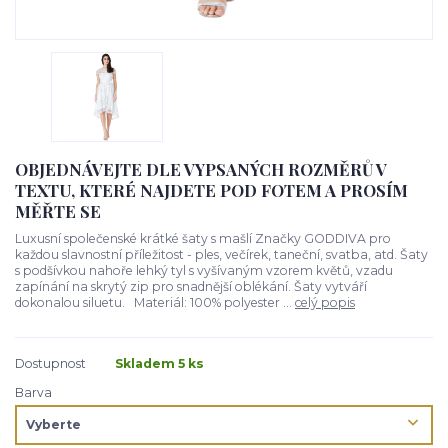
OBJEDNÁVEJTE DLE VYPSANÝCH ROZMĚRŮ V
TEXTU, KTERÉ NAJDETE POD FOTEM A PROSÍM
MĚŘTE SE
Luxusní společenské krátké šaty s mašlí Značky GODDIVA pro
každou slavnostní příležitost - ples, večírek, taneční, svatba, atd. Šaty
s podšívkou nahoře lehký tyl s vyšívaným vzorem květů, vzadu
zapínání na skrytý zip pro snadnější oblékání. Šaty vytváří
dokonalou siluetu. Materiál: 100% polyester ...
celý popis
Dostupnost
Skladem 5 ks
Barva