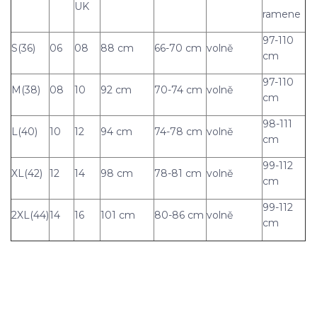
UK
ramene
97-110
S(36)
06
08
88 cm
66-70 cm
volně
cm
97-110
M(38)
08
10
92 cm
70-74 cm
volně
cm
98-111
L(40)
10
12
94 cm
74-78 cm
volně
cm
99-112
XL(42)
12
14
98 cm
78-81 cm
volně
cm
99-112
2XL(44)
14
16
101 cm
80-86 cm
volně
cm