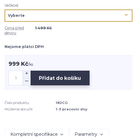
Velikost
Cena před
1 499 Kč
slevou
Nejsme plátci DPH
999 Kč
/
ks
Přidat do košíku
Číslo produktu:
182CG
Můžeme doručit:
1-3 pracovní dny
Kompletní specifikace
Parametry