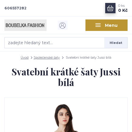
0
ks
606557282
0 Kč
Menu
Hledat
Úvod
Společenské šaty
Svatební krátké šaty Jussi bílá
Svatební krátké šaty Jussi
bílá