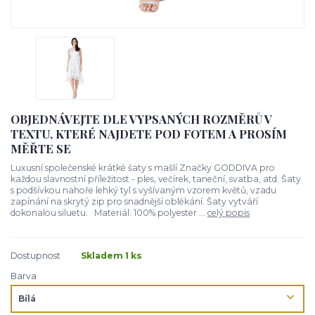
OBJEDNÁVEJTE DLE VYPSANÝCH ROZMĚRŮ V
TEXTU, KTERÉ NAJDETE POD FOTEM A PROSÍM
MĚŘTE SE
Luxusní společenské krátké šaty s mašlí Značky GODDIVA pro
každou slavnostní příležitost - ples, večírek, taneční, svatba, atd. Šaty
s podšívkou nahoře lehký tyl s vyšívaným vzorem květů, vzadu
zapínání na skrytý zip pro snadnější oblékání. Šaty vytváří
dokonalou siluetu. Materiál: 100% polyester ...
celý popis
Dostupnost
Skladem 1 ks
Barva