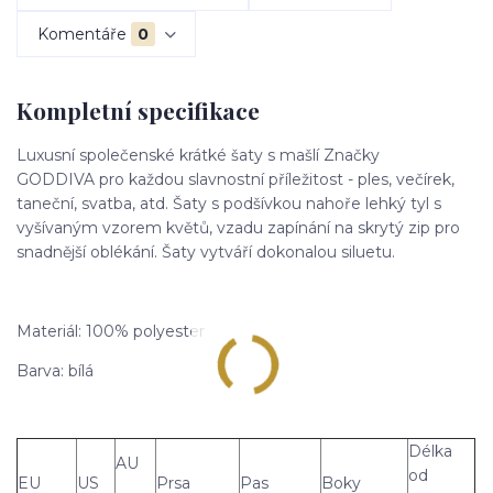
Komentáře
0
Kompletní specifikace
Luxusní společenské krátké šaty s mašlí Značky
GODDIVA pro každou slavnostní příležitost - ples, večírek,
taneční, svatba, atd. Šaty s podšívkou nahoře lehký tyl s
vyšívaným vzorem květů, vzadu zapínání na skrytý zip pro
snadnější oblékání. Šaty vytváří dokonalou siluetu.
Materiál: 100% polyester
Barva: bílá
Délka
AU
od
EU
US
Prsa
Pas
Boky