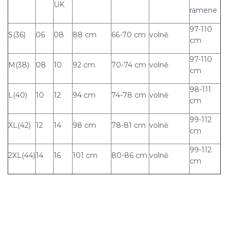
UK
ramene
97-110
S(36)
06
08
88 cm
66-70 cm
volně
cm
97-110
M(38)
08
10
92 cm
70-74 cm
volně
cm
98-111
L(40)
10
12
94 cm
74-78 cm
volně
cm
99-112
XL(42)
12
14
98 cm
78-81 cm
volně
cm
99-112
2XL(44)
14
16
101 cm
80-86 cm
volně
cm