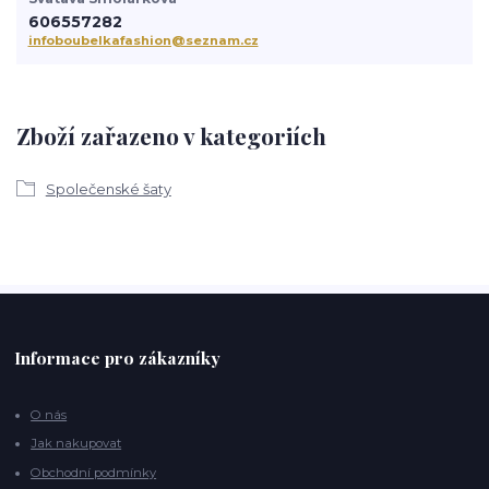
606557282
infoboubelkafashion@seznam.cz
Zboží zařazeno v kategoriích
Společenské šaty
Informace pro zákazníky
O nás
Jak nakupovat
Obchodní podmínky