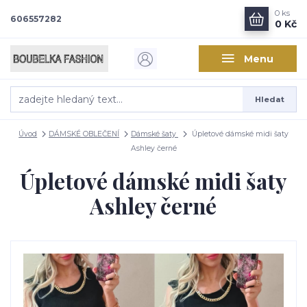
0
ks
606557282
0 Kč
Menu
Hledat
Úvod
DÁMSKÉ OBLEČENÍ
Dámské šaty
Úpletové dámské midi šaty
Ashley černé
Úpletové dámské midi šaty
Ashley černé