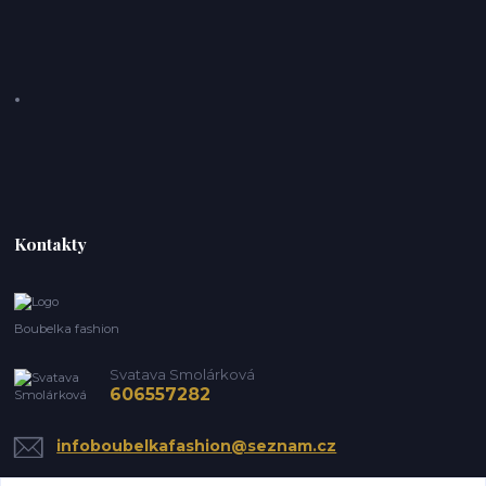
Kontakty
Boubelka fashion
Svatava Smolárková
606557282
infoboubelkafashion@seznam.cz