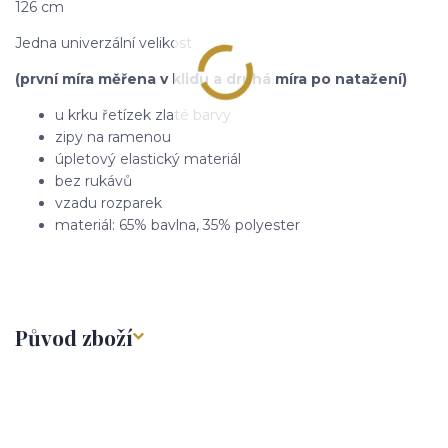
126 cm
Jedna univerzální velikost
(první míra měřena v klidu a druhá míra po natažení)
u krku řetízek zlaté barvy
zipy na ramenou
úpletový elastický materiál
bez rukávů
vzadu rozparek
materiál: 65% bavlna, 35% polyester
Původ zboží