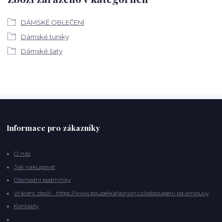
DÁMSKÉ OBLEČENÍ
Dámské tuniky
Dámské šaty
Informace pro zákazníky
O nás
Jak nakupovat
Obchodní podmínky
Vrácení zboží - https://www.boubelkafashion.cz/odstoupeni-od-smlouvy
Kontakty