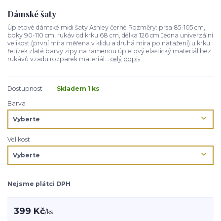
Dámské šaty
Úpletové dámské midi šaty Ashley černé Rozměry: prsa 85-105 cm,
boky 90-110 cm, rukáv od krku 68 cm, délka 126 cm Jedna univerzální
velikost (první míra měřena v klidu a druhá míra po natažení) u krku
řetízek zlaté barvy zipy na ramenou úpletový elastický materiál bez
rukávů vzadu rozparek materiál...
celý popis
Dostupnost
Skladem 1 ks
Barva
Velikost
Nejsme plátci DPH
399 Kč
/
ks