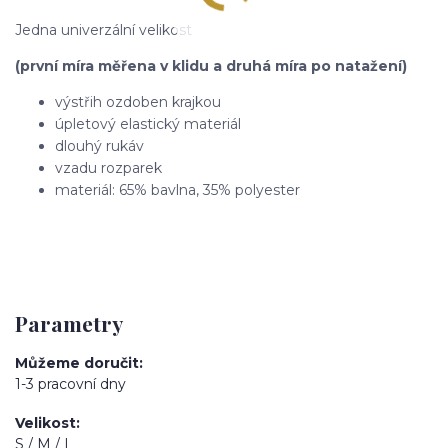
Jedna univerzální velikost
(první míra měřena v klidu a druhá míra po natažení)
výstřih ozdoben krajkou
úpletový elastický materiál
dlouhý rukáv
vzadu rozparek
materiál: 65% bavlna, 35% polyester
Parametry
Můžeme doručit
1-3 pracovní dny
Velikost
S / M / L