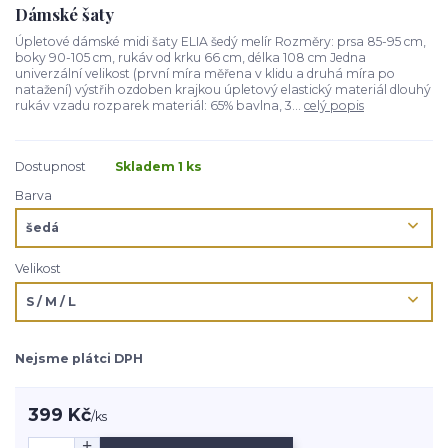
Dámské šaty
Úpletové dámské midi šaty ELIA šedý melír Rozměry: prsa 85-95 cm,
boky 90-105 cm, rukáv od krku 66 cm, délka 108 cm Jedna
univerzální velikost (první míra měřena v klidu a druhá míra po
natažení) výstřih ozdoben krajkou úpletový elastický materiál dlouhý
rukáv vzadu rozparek materiál: 65% bavlna, 3...
celý popis
Dostupnost
Skladem 1 ks
Barva
Velikost
Nejsme plátci DPH
399 Kč
/
ks