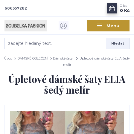
0
ks
606557282
0 Kč
Menu
Hledat
Úvod
DÁMSKÉ OBLEČENÍ
Dámské šaty
Úpletové dámské šaty ELIA šedý
melír
Úpletové dámské šaty ELIA
šedý melír