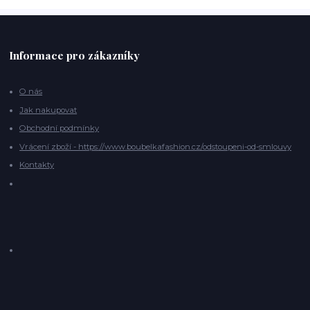
Informace pro zákazníky
O nás
Jak nakupovat
Obchodní podmínky
Vrácení zboží - https://www.boubelkafashion.cz/odstoupeni-od-smlouvy
Kontakty