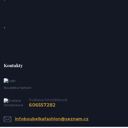
Kontakty
Boubelka fashion
Svatava Smolárková
606557282
infoboubelkafashion@seznam.cz