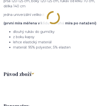
prsa 120-125 cm, boky 120-125 cm, rukáv od krku 70 cm,
délka 140 cm
jedna univerzální velikost
(první míra měřena v klidu a druhá míra po natažení)
dlouhý rukáv do gumičky
z boku kapsy
lehce elastický materiál
materiál: 95% polyester, 5% elasten
Původ zboží
Parametry