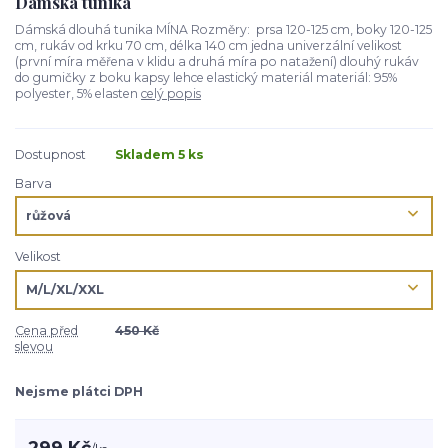
Dámská tunika
Dámská dlouhá tunika MÍNA Rozměry: prsa 120-125 cm, boky 120-125
cm, rukáv od krku 70 cm, délka 140 cm jedna univerzální velikost
(první míra měřena v klidu a druhá míra po natažení) dlouhý rukáv
do gumičky z boku kapsy lehce elastický materiál materiál: 95%
polyester, 5% elasten
celý popis
Dostupnost
Skladem 5 ks
Barva
Velikost
Cena před
450 Kč
slevou
Nejsme plátci DPH
299 Kč