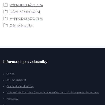
VÝPRODEJ AŽ O 75 %
DÁMSKÉ OBLEČENÍ
VÝPRODEJ AŽ O 75 %
Dámské tuniky
Informace pro zákazníky
O nás
Jak nakupovat
Obchodní podmínky
Vrácení zboží - https://www.boubelkafashion.cz/odstoupeni-od-smlouvy
Kontakty