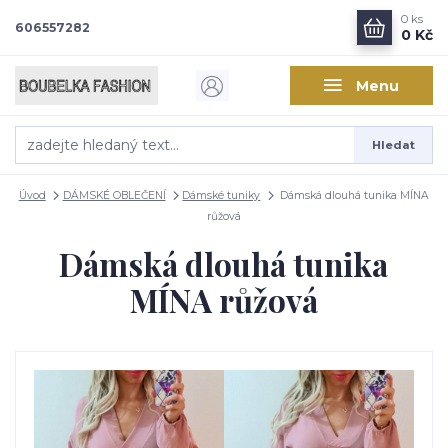
0
ks
606557282
0 Kč
Menu
Hledat
Úvod
DÁMSKÉ OBLEČENÍ
Dámské tuniky
Dámská dlouhá tunika MÍNA
růžová
Dámská dlouhá tunika
MÍNA růžová