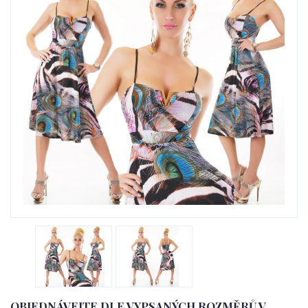
OBJEDNÁVEJTE DLE VYPSANÝCH ROZMĚRŮ V