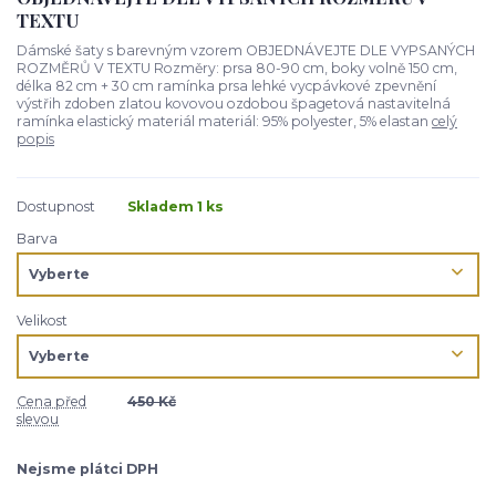
TEXTU
Dámské šaty s barevným vzorem OBJEDNÁVEJTE DLE VYPSANÝCH
ROZMĚRŮ V TEXTU Rozměry: prsa 80-90 cm, boky volně 150 cm,
délka 82 cm + 30 cm ramínka prsa lehké vycpávkové zpevnění
výstřih zdoben zlatou kovovou ozdobou špagetová nastavitelná
ramínka elastický materiál materiál: 95% polyester, 5% elastan
celý
popis
Dostupnost
Skladem 1 ks
Barva
Velikost
Cena před
450 Kč
slevou
Nejsme plátci DPH