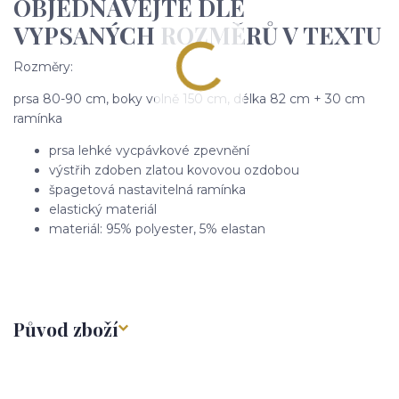
OBJEDNÁVEJTE DLE
VYPSANÝCH ROZMĚRŮ V TEXTU
Rozměry:
prsa 80-90 cm, boky volně 150 cm, délka 82 cm + 30 cm
ramínka
prsa lehké vycpávkové zpevnění
výstřih zdoben zlatou kovovou ozdobou
špagetová nastavitelná ramínka
elastický materiál
materiál: 95% polyester, 5% elastan
Původ zboží