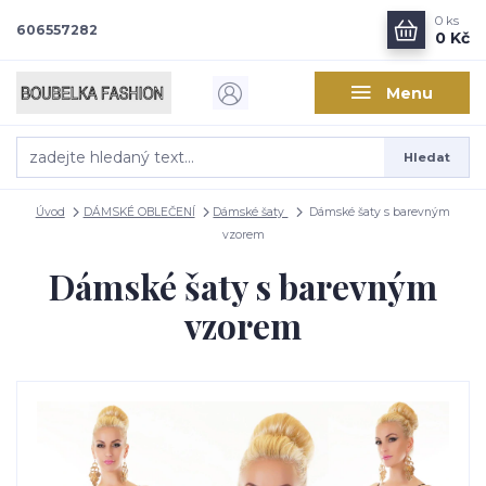
0
ks
606557282
0 Kč
Menu
Hledat
Úvod
DÁMSKÉ OBLEČENÍ
Dámské šaty
Dámské šaty s barevným
vzorem
Dámské šaty s barevným
vzorem