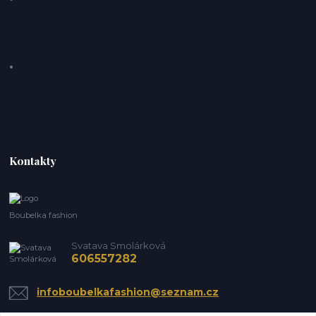
Kontakty
Boubelka fashion
Svatava Smolárková
606557282
infoboubelkafashion@seznam.cz