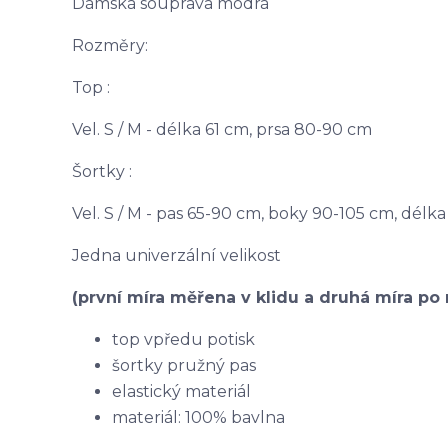
Dámská souprava modrá
Rozměry:
Top :
Vel. S / M - délka 61 cm, prsa 80-90 cm
Šortky :
Vel. S / M - pas 65-90 cm, boky 90-105 cm, délk
Jedna univerzální velikost
(první míra měřena v klidu a druhá míra po 
top vpředu potisk
šortky pružný pas
elastický
materiál
materiál: 100% bavlna