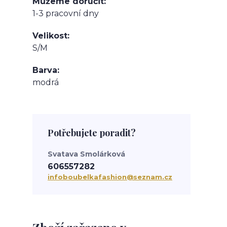
Můžeme doručit
1-3 pracovní dny
Velikost
S/M
Barva
modrá
Potřebujete poradit?
Svatava Smolárková
606557282
infoboubelkafashion@seznam.cz