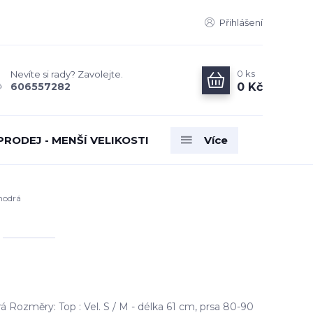
Přihlášení
0
ks
Nevíte si rady? Zavolejte.
0 Kč
606557282
PRODEJ - MENŠÍ VELIKOSTI
Více
modrá
Rozměry: Top : Vel. S / M - délka 61 cm, prsa 80-90