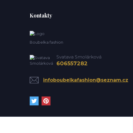
Kontakty
Boubelka fashion
Svatava Smolárková
606557282
infoboubelkafashion@seznam.cz