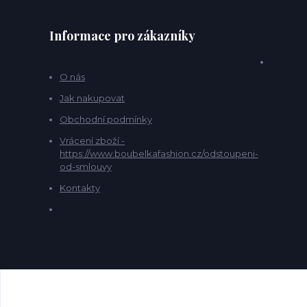
Informace pro zákazníky
O nás
Jak nakupovat
Obchodní podmínky
Vrácení zboží -
https://www.boubelkafashion.cz/odstoupeni-
od-smlouvy
Kontakty