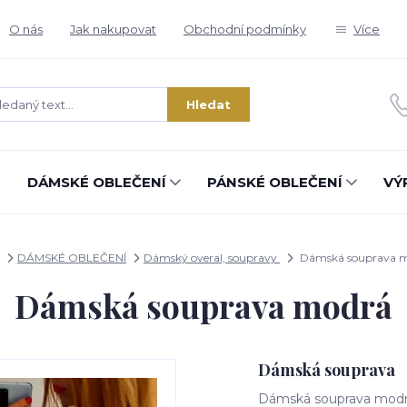
O nás
Jak nakupovat
Obchodní podmínky
Více
Hledat
DÁMSKÉ OBLEČENÍ
PÁNSKÉ OBLEČENÍ
VÝ
DÁMSKÉ OBLEČENÍ
Dámský overal, soupravy
Dámská souprava 
Dámská souprava modrá
Dámská souprava
Dámská souprava modrá 