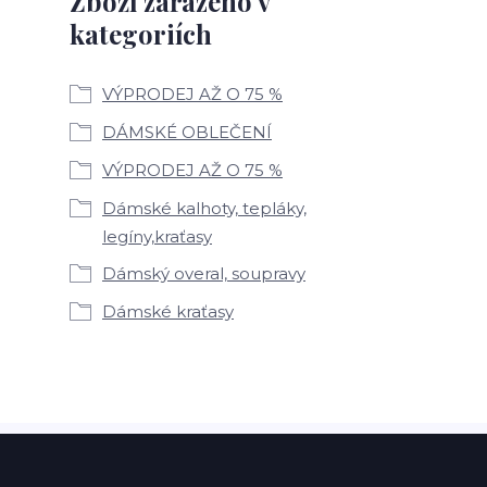
Zboží zařazeno v
kategoriích
VÝPRODEJ AŽ O 75 %
DÁMSKÉ OBLEČENÍ
VÝPRODEJ AŽ O 75 %
Dámské kalhoty, tepláky,
legíny,kraťasy
Dámský overal, soupravy
Dámské kraťasy