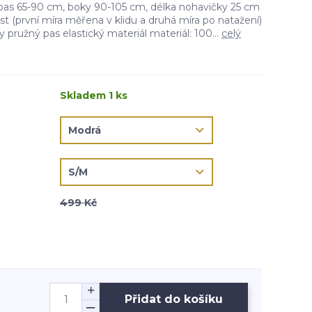
- pas 65-90 cm, boky 90-105 cm, délka nohavičky 25 cm
ost (první míra měřena v klidu a druhá míra po natažení)
 pružný pas elastický materiál materiál: 100...
celý
Skladem 1 ks
499 Kč
Přidat do košíku