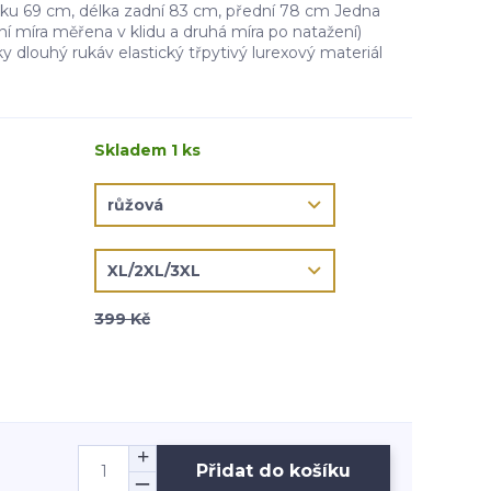
rku 69 cm, délka zadní 83 cm, přední 78 cm Jedna
vní míra měřena v klidu a druhá míra po natažení)
 dlouhý rukáv elastický třpytivý lurexový materiál
Skladem 1 ks
399 Kč
Přidat do košíku