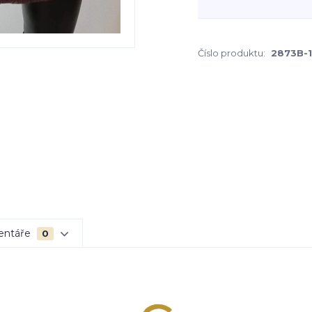
Číslo produktu:
2873B-1
entáře
0