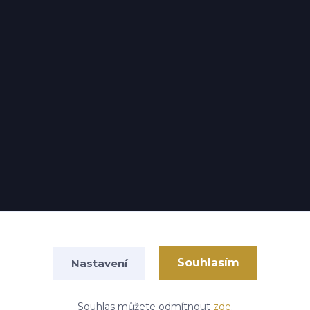
Souhlasím
Nastavení
Vytvořeno na
Eshop-rychle.cz
Souhlas můžete odmítnout
zde
.