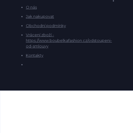
O nás
Jak nakupovat
Obchodní podmínky
Vrácení zboží -
https://www.boubelkafashion.cz/odstoupeni-
od-smlouvy
Kontakty