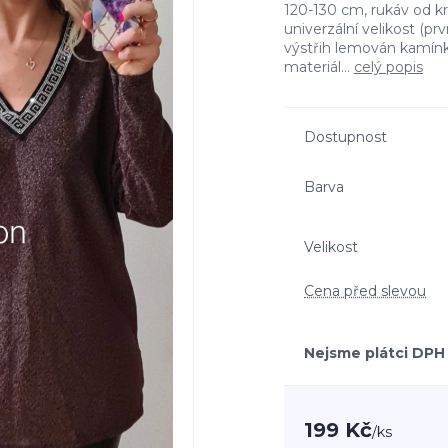
120-130 cm, rukáv od k
univerzální velikost (pr
výstřih lemován kamínky
materiál...
celý popis
Dostupnost
Barva
Velikost
Cena před slevou
Nejsme plátci DPH
199 Kč
/
ks