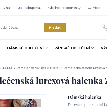
O nás
Jak nakupovat
Obchodní podmínky
Více
Hledat
DÁMSKÉ OBLEČENÍ
PÁNSKÉ OBLEČENÍ
VÝ
BLEČENÍ
Dámské halenky, košile, trička
Dámská společenská lurexová 
ečenská lurexová halenka
Dámská halenka
Dámská společenská lu