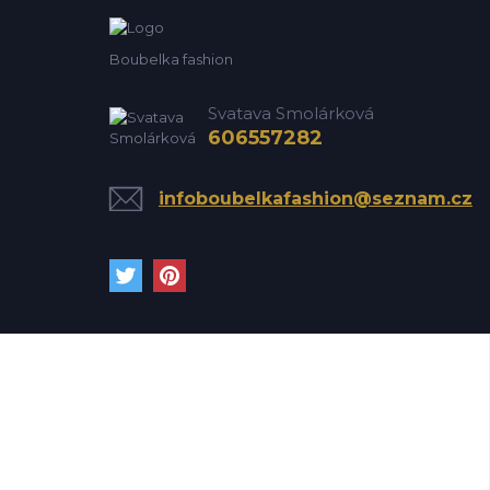
Boubelka fashion
Svatava Smolárková
606557282
infoboubelkafashion@seznam.cz