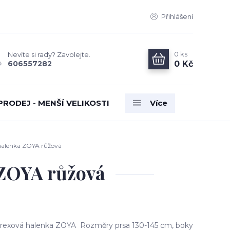
Přihlášení
0
ks
Nevíte si rady? Zavolejte.
0 Kč
606557282
PRODEJ - MENŠÍ VELIKOSTI
Více
halenka ZOYA růžová
 ZOYA růžová
rexová halenka ZOYA Rozměry prsa 130-145 cm, boky