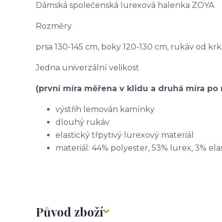
Dámská společenská lurexová halenka ZOYA
Rozměry
prsa 130-145 cm, boky 120-130 cm, rukáv od kr
Jedna univerzální velikost
(první míra měřena v klidu a druhá míra po 
výstřih lemován kamínky
dlouhý rukáv
elastický třpytivý lurexový materiál
materiál: 44% polyester, 53% lurex, 3% ela
Původ zboží