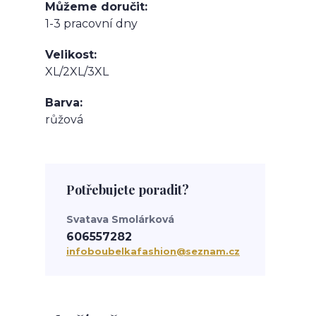
Můžeme doručit
1-3 pracovní dny
Velikost
XL/2XL/3XL
Barva
růžová
Potřebujete poradit?
Svatava Smolárková
606557282
infoboubelkafashion@seznam.cz