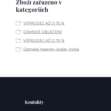
Zboží zařazeno v
kategoriích
VÝPRODEJ AŽ O 75 %
DÁMSKÉ OBLEČENÍ
VÝPRODEJ AŽ O 75 %
Dámské halenky, košile, trička
Kontakty