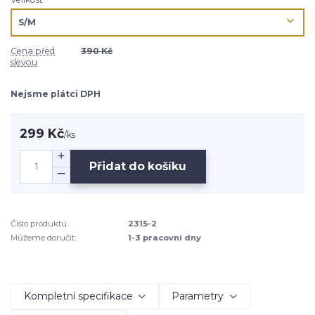
Cena před
390 Kč
slevou
Nejsme plátci DPH
299 Kč
/
ks
Přidat do košíku
Číslo produktu:
2315-2
Můžeme doručit:
1-3 pracovní dny
Kompletní specifikace
Parametry