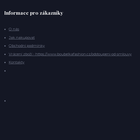
Informace pro zákazníky
O nás
Jak nakupovat
Obchodní podmínky
Vrácení zboží - https://www.boubelkafashion.cz/odstoupeni-od-smlouvy
Kontakty