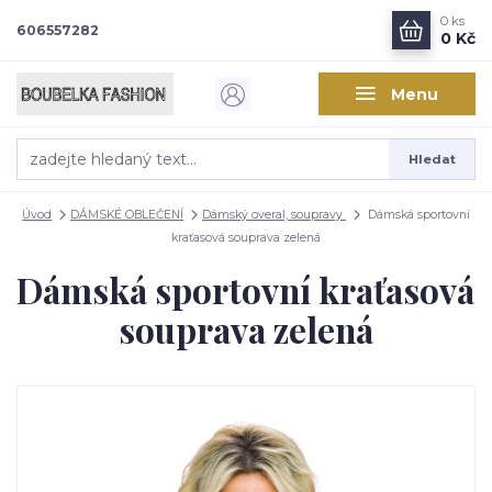
0
ks
606557282
0 Kč
Menu
Hledat
Úvod
DÁMSKÉ OBLEČENÍ
Dámský overal, soupravy
Dámská sportovní
kraťasová souprava zelená
Dámská sportovní kraťasová
souprava zelená