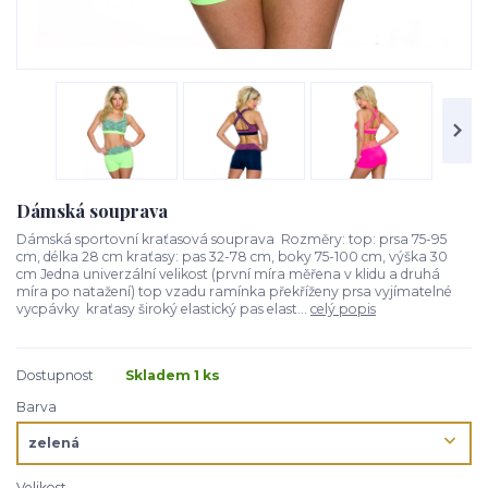
Dámská souprava
Dámská sportovní kraťasová souprava Rozměry: top: prsa 75-95
cm, délka 28 cm kraťasy: pas 32-78 cm, boky 75-100 cm, výška 30
cm Jedna univerzální velikost (první míra měřena v klidu a druhá
míra po natažení) top vzadu ramínka překříženy prsa vyjímatelné
vycpávky kraťasy široký elastický pas elast...
celý popis
Dostupnost
Skladem 1 ks
Barva
Velikost