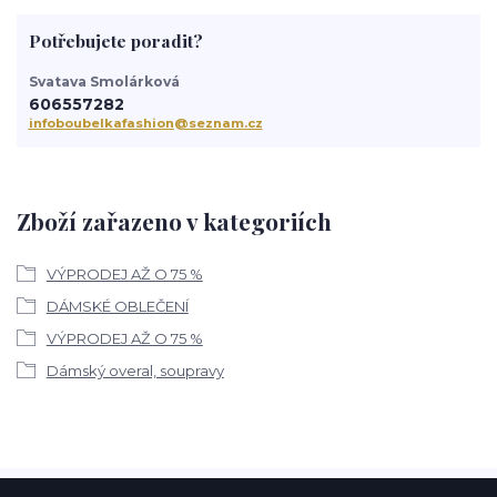
Potřebujete poradit?
Svatava Smolárková
606557282
infoboubelkafashion@seznam.cz
Zboží zařazeno v kategoriích
VÝPRODEJ AŽ O 75 %
DÁMSKÉ OBLEČENÍ
VÝPRODEJ AŽ O 75 %
Dámský overal, soupravy