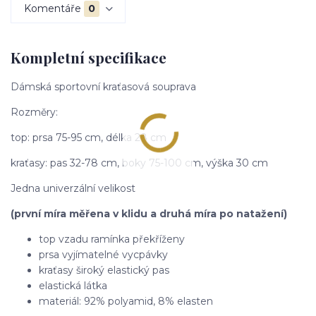
Komentáře
0
Kompletní specifikace
Dámská sportovní kraťasová souprava
Rozměry:
top: prsa 75-95 cm, délka 28 cm
kraťasy: pas 32-78 cm, boky 75-100 cm, výška 30 cm
Jedna univerzální velikost
(první míra měřena v klidu a druhá míra po natažení)
top vzadu ramínka překříženy
prsa vyjímatelné vycpávky
kraťasy široký elastický pas
elastická látka
materiál: 92% polyamid, 8% elasten