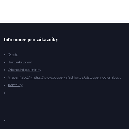
Informace pro zákazníky
O nás
Jak nakupovat
Obchodní podmínky
Vrácení zboží - https://www.boubelkafashion.cz/odstoupeni-od-smlouvy
Kontakty