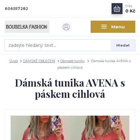
0
ks
606557282
0 Kč
Menu
Hledat
Úvod
DÁMSKÉ OBLEČENÍ
Dámské tuniky
Dámská tunika AVENA s
páskem cihlová
Dámská tunika AVENA s
páskem cihlová