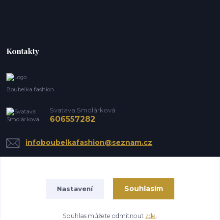
Kontakty
Boubelka fashion
Svatava Smolárková
606557282
infoboubelkafashion@seznam.cz
Souhlasím
Nastavení
Souhlas můžete odmítnout
zde
.
Vytvořeno na
Eshop-rychle.cz