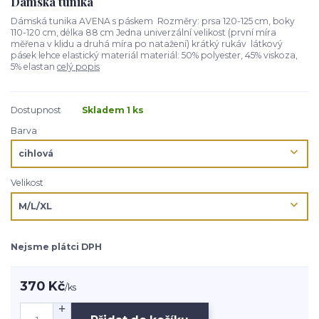
Dámská tunika
Dámská tunika AVENA s páskem Rozměry: prsa 120-125 cm, boky
110-120 cm, délka 88 cm Jedna univerzální velikost (první míra
měřena v klidu a druhá míra po natažení) krátký rukáv látkový
pásek lehce elastický materiál materiál: 50% polyester, 45% viskoza,
5% elastan
celý popis
Dostupnost
Skladem 1 ks
Barva
Velikost
Nejsme plátci DPH
370 Kč
/
ks