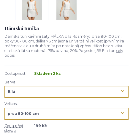
Dámská tunika
Dámská tunika/mini šaty MÁLKA bílá Rozměry: prsa 80-100 cm,
boky 90-100 cm, délka 76 cm jedna univerzální velikost (první míra
měřena v klidu a druhá míra po natažení) vpředu šifon bez rukávu
elastická látka materiál: 75% bavlna, 20% Polyester, 5% Elastan
celý
popis
Dostupnost
Skladem 2 ks
Barva
Velikost
Cena před
199 Kč
slevou