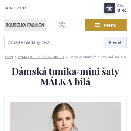
0
ks
606557282
0 Kč
Menu
Hledat
Úvod
VÝPRODEJ - MENŠÍ VELIKOSTI
Dámská tunika/mini šaty MÁLKA bílá
Dámská tunika/mini šaty
MÁLKA bílá