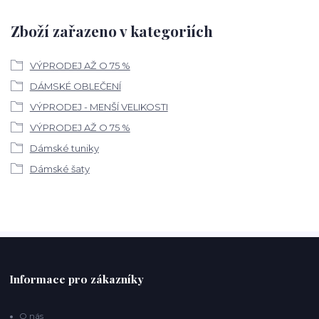
Zboží zařazeno v kategoriích
VÝPRODEJ AŽ O 75 %
DÁMSKÉ OBLEČENÍ
VÝPRODEJ - MENŠÍ VELIKOSTI
VÝPRODEJ AŽ O 75 %
Dámské tuniky
Dámské šaty
Informace pro zákazníky
O nás