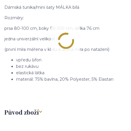
Dámská tunika/mini šaty MÁLKA bílá
Rozměry:
prsa 80-100 cm, boky 90-100 cm, délka 76 cm
jedna univerzální velikost
(první míra měřena v klidu a druhá míra po natažení)
vpředu šifon
bez rukávu
elastická látka
materiál: 75% bavlna, 20% Polyester, 5% Elastan
Původ zboží