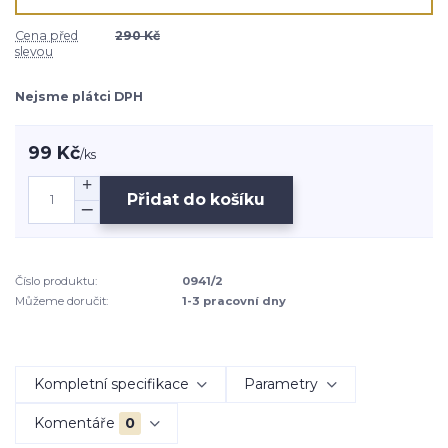
Cena před
290 Kč
slevou
Nejsme plátci DPH
99 Kč
/
ks
Přidat do košíku
Číslo produktu:
0941/2
Můžeme doručit:
1-3 pracovní dny
Kompletní specifikace
Parametry
Komentáře
0