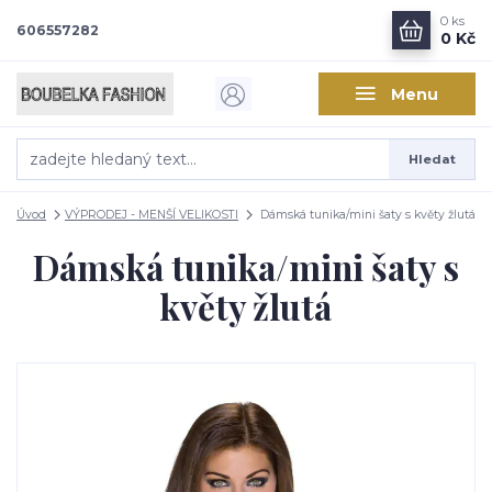
0
ks
606557282
0 Kč
Menu
Hledat
Úvod
VÝPRODEJ - MENŠÍ VELIKOSTI
Dámská tunika/mini šaty s květy žlutá
Dámská tunika/mini šaty s
květy žlutá