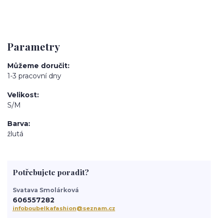
Parametry
Můžeme doručit
1-3 pracovní dny
Velikost
S/M
Barva
žlutá
Potřebujete poradit?
Svatava Smolárková
606557282
infoboubelkafashion@seznam.cz