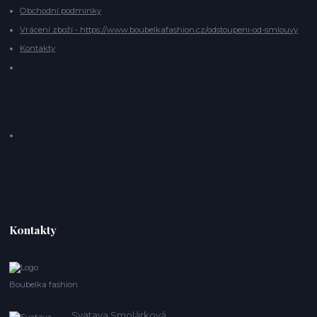
Obchodní podmínky
Vrácení zboží - https://www.boubelkafashion.cz/odstoupeni-od-smlouvy
Kontakty
Kontakty
Boubelka fashion
Svatava Smolárková