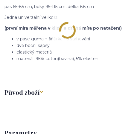
pas 65-85 cm, boky 95-115 cm, délka 88 cm
Jedna univerzální velikost
(první míra měřena v klidu a druhá míra po natažení)
v pase guma + šňůrka na stahování
dvě boční kapsy
elastický materiál
materiál: 95% coton(bavlna), 5% elasten
Původ zboží
Parametry