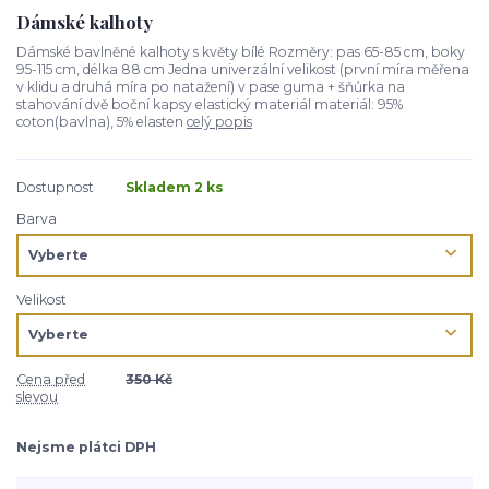
Dámské kalhoty
Dámské bavlněné kalhoty s květy bílé Rozměry: pas 65-85 cm, boky
95-115 cm, délka 88 cm Jedna univerzální velikost (první míra měřena
v klidu a druhá míra po natažení) v pase guma + šňůrka na
stahování dvě boční kapsy elastický materiál materiál: 95%
coton(bavlna), 5% elasten
celý popis
Dostupnost
Skladem 2 ks
Barva
Velikost
Cena před
350 Kč
slevou
Nejsme plátci DPH