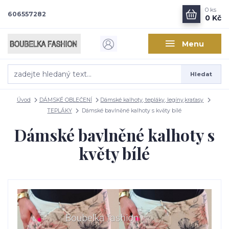
0
ks
606557282
0 Kč
Menu
Hledat
Úvod
DÁMSKÉ OBLEČENÍ
Dámské kalhoty, tepláky, legíny,kraťasy
TEPLÁKY
Dámské bavlněné kalhoty s květy bílé
Dámské bavlněné kalhoty s
květy bílé