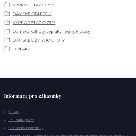
VÝPRODEJ AŽ O 75 %
DÁMSKÉ OBLEČENÍ
VÝPRODEJ AŽ O 75 %
Dámské kalhoty, tepláky, legíny,kraťasy
DÁMSKÉ DŽÍNY, KALHOTY
TEPLÁKY
Informace pro zákazníky
O nás
Jak nakupovat
Obchodní podmínky
Vrácení zboží - https://www.boubelkafashion.cz/odstoupeni-od-smlouvy