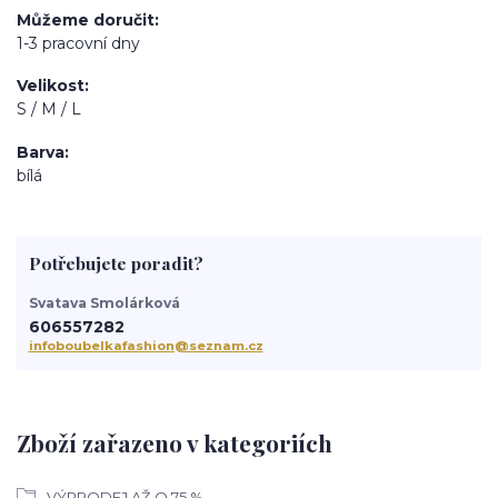
Můžeme doručit
1-3 pracovní dny
Velikost
S / M / L
Barva
bílá
Potřebujete poradit?
Svatava Smolárková
606557282
infoboubelkafashion@seznam.cz
Zboží zařazeno v kategoriích
VÝPRODEJ AŽ O 75 %