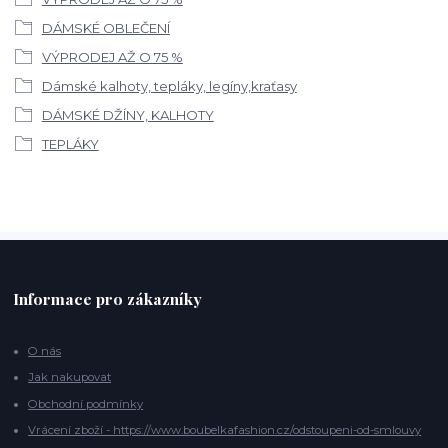
DÁMSKÉ OBLEČENÍ
VÝPRODEJ AŽ O 75 %
Dámské kalhoty, tepláky, legíny,kraťasy
DÁMSKÉ DŽÍNY, KALHOTY
TEPLÁKY
Informace pro zákazníky
O nás
Jak nakupovat
Obchodní podmínky
Vrácení zboží - https://www.boubelkafashion.cz/odstoupeni-od-smlouvy