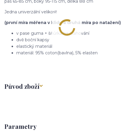
pas 65-85 cm, boky 95-115 cm, délka 88 cm
Jedna univerzální velikost
(první míra měřena v klidu a druhá míra po natažení)
v pase guma + šňůrka na stahování
dvě boční kapsy
elastický materiál
materiál: 95% coton(bavlna), 5% elasten
Původ zboží
Parametry