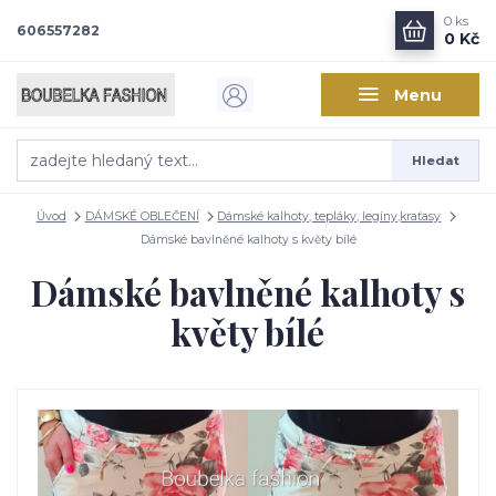
0
ks
606557282
0 Kč
Menu
Hledat
Úvod
DÁMSKÉ OBLEČENÍ
Dámské kalhoty, tepláky, legíny,kraťasy
Dámské bavlněné kalhoty s květy bílé
Dámské bavlněné kalhoty s
květy bílé