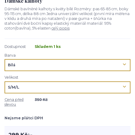
Dámské kalhoty
Dámské bavlněné kalhoty s květy bílé Rozměry: pas 65-85 cm, boky
95-115 cm, délka 88 cm Jedna univerzální velikost (první míra měřena
v klidu a druhá míra po natažení) v pase guma + šňůrka na
stahování dvě boční kapsy elastický materiál materiál: 95%
coton(bavlna), 5% elasten
celý popis
Dostupnost
Skladem 1 ks
Barva
Velikost
Cena před
350 Kč
slevou
Nejsme plátci DPH
299 Kč