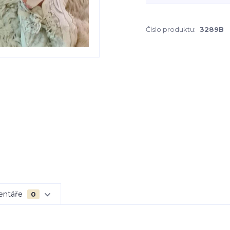
Číslo produktu:
3289B
entáře
0