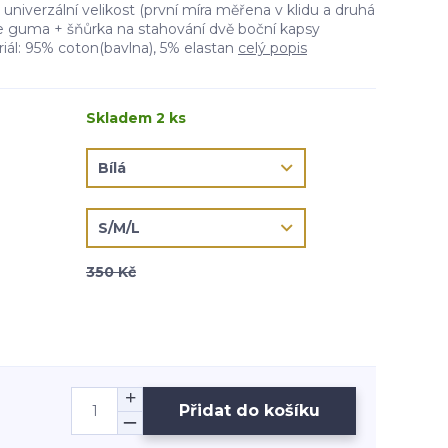
niverzální velikost (první míra měřena v klidu a druhá
se guma + šňůrka na stahování dvě boční kapsy
riál: 95% coton(bavlna), 5% elastan
celý popis
Skladem 2 ks
350 Kč
Přidat do košíku