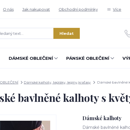
O nás
Jak nakupovat
Obchodní podmínky
Více
Hledat
DÁMSKÉ OBLEČENÍ
PÁNSKÉ OBLEČENÍ
VÝ
OBLEČENÍ
Dámské kalhoty, tepláky, legíny,kraťasy
Dámské bavlněné ka
ké bavlněné kalhoty s květy
Dámské kalhoty
Dámské bavlněné kalhot