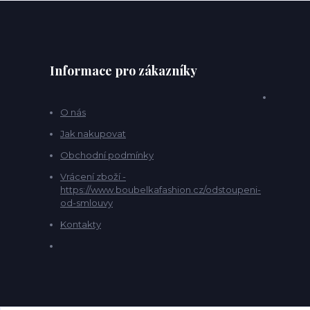
Informace pro zákazníky
O nás
Jak nakupovat
Obchodní podmínky
Vrácení zboží -
https://www.boubelkafashion.cz/odstoupeni-
od-smlouvy
Kontakty