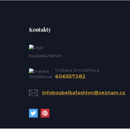
Kontakty
Boubelka fashion
Svatava Smolárková
606557282
infoboubelkafashion@seznam.cz