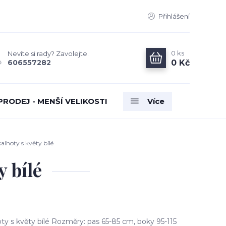
Přihlášení
0
ks
Nevíte si rady? Zavolejte.
0 Kč
606557282
PRODEJ - MENŠÍ VELIKOSTI
Více
lhoty s květy bílé
 bílé
y s květy bílé Rozměry: pas 65-85 cm, boky 95-115