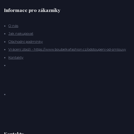
Informace pro zákazníky
O nás
Jak nakupovat
Obchodní podmínky
Vrácení zboží - https://www.boubelkafashion.cz/odstoupeni-od-smlouvy
Kontakty
Kontakty