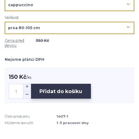
Velikost
Cena před
350 Kč
slevou
Nejsme plátci DPH
150 Kč
/
ks
Přidat do košíku
Číslo produktu:
1407-1
Můžeme doručit:
1-3 pracovní dny