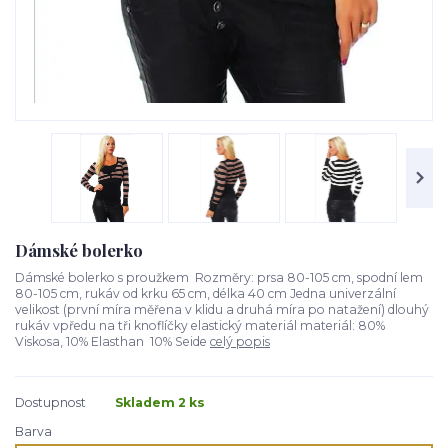
Dámské bolerko
Dámské bolerko s proužkem Rozměry: prsa 80-105 cm, spodní lem
80-105 cm, rukáv od krku 65 cm, délka 40 cm Jedna univerzální
velikost (první míra měřena v klidu a druhá míra po natažení) dlouhý
rukáv vpředu na tři knoflíčky elastický materiál materiál: 80%
Viskosa, 10% Elasthan 10% Seide
celý popis
Dostupnost
Skladem 2 ks
Barva