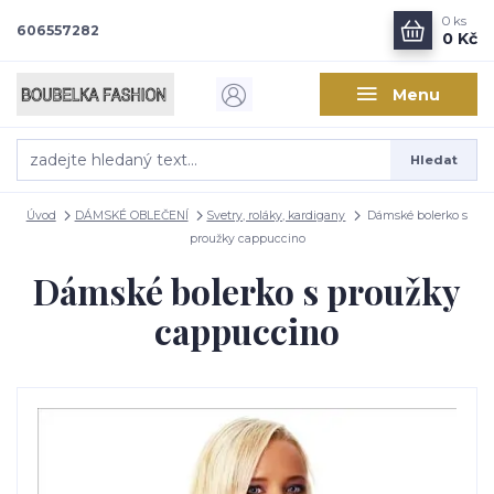
0
ks
606557282
0 Kč
Menu
Hledat
Úvod
DÁMSKÉ OBLEČENÍ
Svetry, roláky, kardigany
Dámské bolerko s
proužky cappuccino
Dámské bolerko s proužky
cappuccino