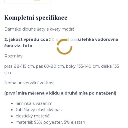
Kompletní specifikace
Dámské dlouhé šaty s květy modrá
2. jakost vpředu cca 20 cm od pasu lehká vodorovná
čára viz. foto
Rozměry:
prsa 88-115 cm, pas 60-80 cm, boky 135-140 cm, délka 135
cm
Jedna univerzální velikost
(první míra měřena v klidu a druhá míra po natažení)
ramínka s vázáním
žabičkový elastický pas
elastický materiál
materiál: 95% polyester, 5% elastan