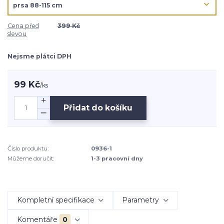
Cena před
399 Kč
slevou
Nejsme plátci DPH
99 Kč
/
ks
Přidat do košíku
Číslo produktu:
0936-1
Můžeme doručit:
1-3 pracovní dny
Kompletní specifikace
Parametry
Komentáře
0