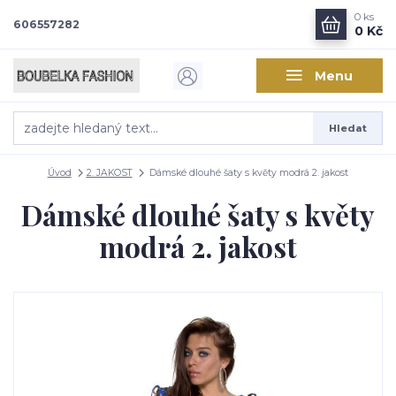
0
ks
606557282
0 Kč
Menu
Hledat
Úvod
2. JAKOST
Dámské dlouhé šaty s květy modrá 2. jakost
Dámské dlouhé šaty s květy
modrá 2. jakost