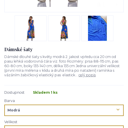
Dámské šaty
Dámské dlouhé šaty s květy modrá 2. jakost vpředu cca 20 cm od
pasu lehká vodorovná čára viz. foto Rozměry: prsa 88-115 cm, pas
60-80 cm, boky 135-140 cm, délka 135 cm Jedna univerzální velikost
(první míra měřena v klidu a druhá míra po natažení) ramínka s
vázáním žabičkový elastický pas elastick...
celý popis
Dostupnost
Skladem 1 ks
Barva
Velikost