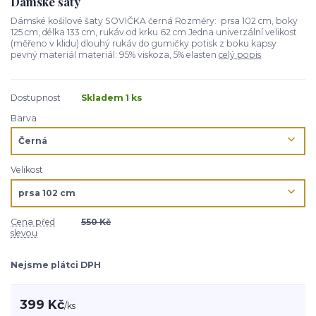
Dámské šaty
Dámské košilové šaty SOVIČKA černá Rozměry: prsa 102 cm, boky
125 cm, délka 133 cm, rukáv od krku 62 cm Jedna univerzální velikost
(měřeno v klidu) dlouhý rukáv do gumičky potisk z boku kapsy
pevný materiál materiál: 95% viskoza, 5% elasten
celý popis
Dostupnost
Skladem 1 ks
Barva
Velikost
Cena před
550 Kč
slevou
Nejsme plátci DPH
399 Kč
/
ks