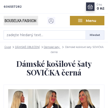
0
ks
606557282
0 Kč
Menu
Hledat
Úvod
DÁMSKÉ OBLEČENÍ
Dámské šaty
Dámské košilové šaty SOVIČKA
černá
Dámské košilové šaty
SOVIČKA černá