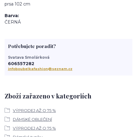
prsa 102 cm
Barva
ČERNÁ
Potřebujete poradit?
Svatava Smolárková
606557282
infoboubelkafashion@seznam.cz
Zboží zařazeno v kategoriích
VÝPRODEJ AŽ O 75 %
DÁMSKÉ OBLEČENÍ
VÝPRODEJ AŽ O 75 %