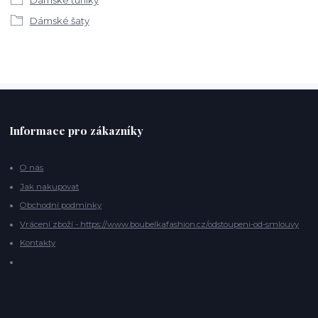
Dámské tuniky
Dámské šaty
Informace pro zákazníky
O nás
Jak nakupovat
Obchodní podmínky
Vrácení zboží - https://www.boubelkafashion.cz/odstoupeni-od-smlouvy
Kontakty