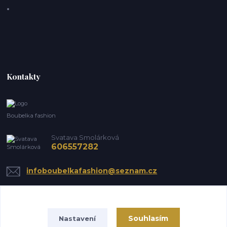
Kontakty
Boubelka fashion
Svatava Smolárková
606557282
infoboubelkafashion@seznam.cz
Souhlasím
Nastavení