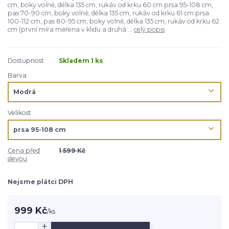
cm, boky volně, délka 135 cm, rukáv od krku 60 cm prsa 95-108 cm,
pas 70-90 cm, boky volně, délka 135 cm, rukáv od krku 61 cm prsa
100-112 cm, pas 80-95 cm, boky volně, délka 135 cm, rukáv od krku 62
cm (první míra měřena v klidu a druhá ...
celý popis
Dostupnost
Skladem 1 ks
Barva
Velikost
Cena před
1 599 Kč
slevou
Nejsme plátci DPH
999 Kč
/
ks