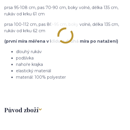
prsa 95-108 cm, pas 70-90 cm, boky volně, délka 135 cm,
rukáv od krku 61 cm
prsa 100-112 cm, pas 80-95 cm, boky volně, délka 135 cm,
rukáv od krku 62 cm
(první míra měřena v klidu a druhá míra po natažení)
dlouhý rukáv
podšívka
nahoře krajka
elastický materiál
materiál: 100% polyester
Původ zboží