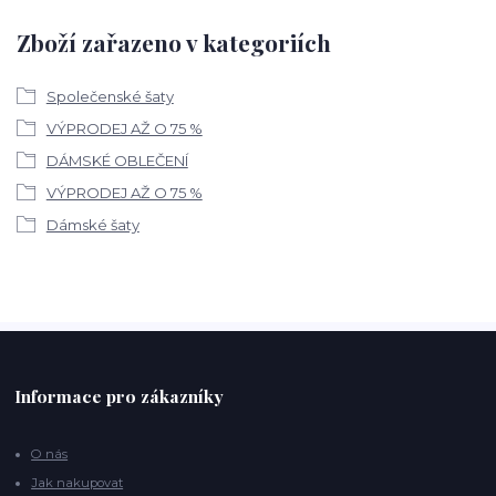
Zboží zařazeno v kategoriích
Společenské šaty
VÝPRODEJ AŽ O 75 %
DÁMSKÉ OBLEČENÍ
VÝPRODEJ AŽ O 75 %
Dámské šaty
Informace pro zákazníky
O nás
Jak nakupovat