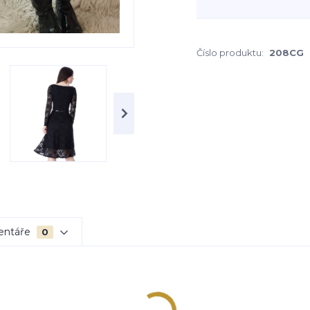
Číslo produktu:
208CG
entáře
0