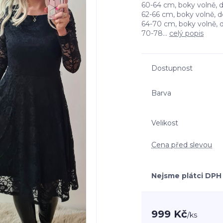
60-64 cm, boky volně, 
62-66 cm, boky volně, 
64-70 cm, boky volně, 
70-78...
celý popis
Dostupnost
Barva
Velikost
Cena před slevou
Nejsme plátci DPH
999 Kč
/
ks