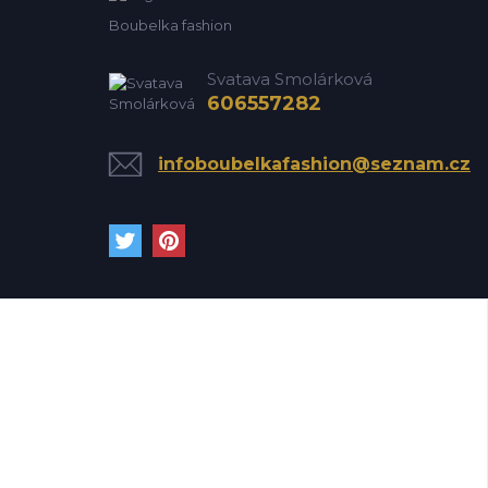
Boubelka fashion
Svatava Smolárková
606557282
infoboubelkafashion@seznam.cz