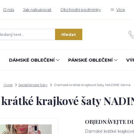
O nás
Jak nakupovat
Obchodní podmínky
Více
Hledat
DÁMSKÉ OBLEČENÍ
PÁNSKÉ OBLEČENÍ
VÝ
Úvod
Společenské šaty
Dámské krátké krajkové šaty NADINE černá
krátké krajkové šaty NADI
OBJEDNÁVEJTE D
Dámské krátké krajkov