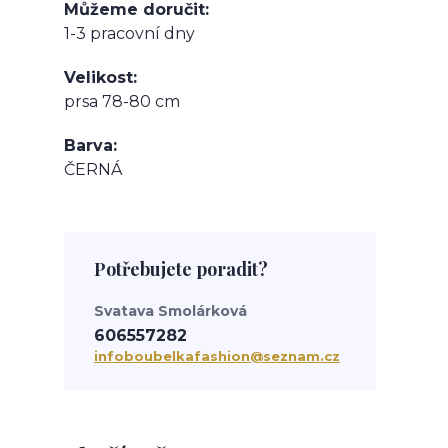
Můžeme doručit
1-3 pracovní dny
Velikost
prsa 78-80 cm
Barva
ČERNÁ
Potřebujete poradit?
Svatava Smolárková
606557282
infoboubelkafashion@seznam.cz