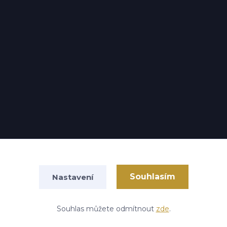
Souhlasím
Nastavení
Vytvořeno na
Eshop-rychle.cz
Souhlas můžete odmítnout
zde
.