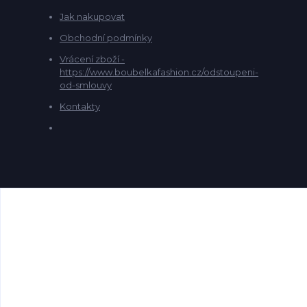
Jak nakupovat
Obchodní podmínky
Vrácení zboží -
https://www.boubelkafashion.cz/odstoupeni-
od-smlouvy
Kontakty