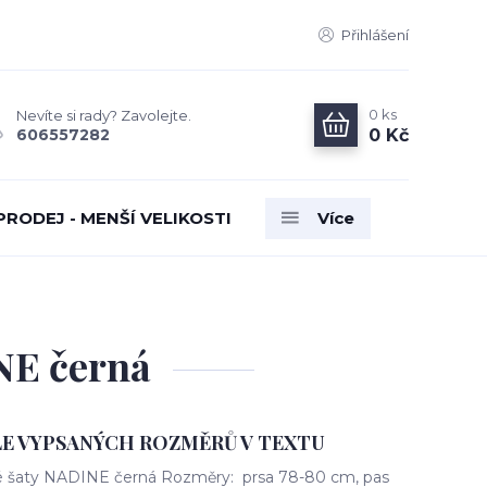
Přihlášení
0
ks
Nevíte si rady? Zavolejte.
0 Kč
606557282
PRODEJ - MENŠÍ VELIKOSTI
Více
NE černá
LE VYPSANÝCH ROZMĚRŮ V TEXTU
é šaty NADINE černá Rozměry: prsa 78-80 cm, pas