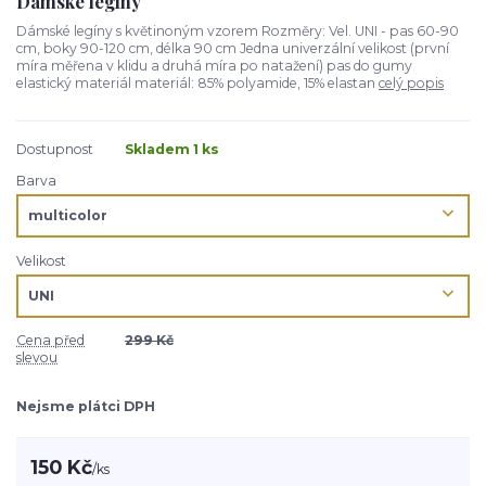
Dámské legíny
Dámské legíny s květinoným vzorem Rozměry: Vel. UNI - pas 60-90
cm, boky 90-120 cm, délka 90 cm Jedna univerzální velikost (první
míra měřena v klidu a druhá míra po natažení) pas do gumy
elastický materiál materiál: 85% polyamide, 15% elastan
celý popis
Dostupnost
Skladem 1 ks
Barva
Velikost
Cena před
299 Kč
slevou
Nejsme plátci DPH
150 Kč
/
ks