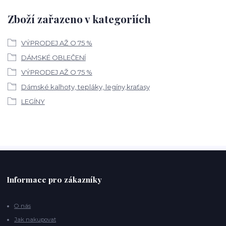
Zboží zařazeno v kategoriích
VÝPRODEJ AŽ O 75 %
DÁMSKÉ OBLEČENÍ
VÝPRODEJ AŽ O 75 %
Dámské kalhoty, tepláky, legíny,kraťasy
LEGÍNY
Informace pro zákazníky
O nás
Jak nakupovat