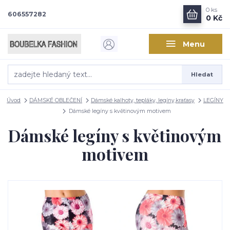
0
ks
606557282
0 Kč
Menu
Hledat
Úvod
DÁMSKÉ OBLEČENÍ
Dámské kalhoty, tepláky, legíny,kraťasy
LEGÍNY
Dámské legíny s květinovým motivem
Dámské legíny s květinovým
motivem