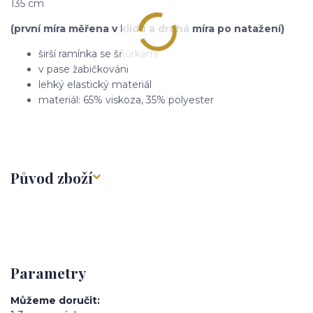
135 cm
(první míra měřena v klidu a druhá míra po natažení)
širší ramínka se šňůrkami
v pase žabičkování
lehký elastický materiál
materiál: 65% viskoza, 35% polyester
Původ zboží
Parametry
Můžeme doručit