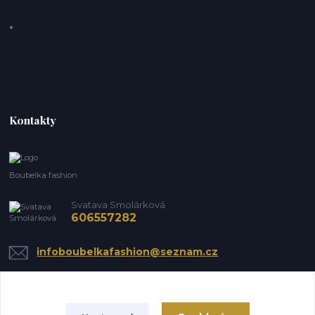
Kontakty
Boubelka fashion
Svatava Smolárková
606557282
infoboubelkafashion@seznam.cz