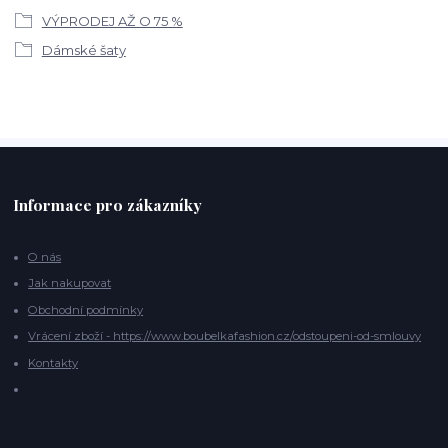
VÝPRODEJ AŽ O 75 %
Dámské šaty
Informace pro zákazníky
O nás
Jak nakupovat
Obchodní podmínky
Vrácení zboží - https://www.boubelkafashion.cz/odstoupeni-od-smlouvy
Kontakty