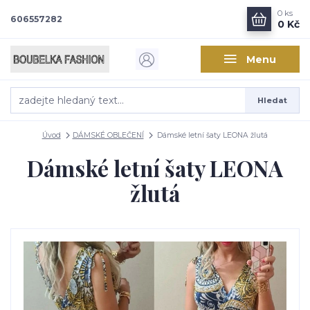
0
ks
606557282
0 Kč
Menu
Hledat
Úvod
DÁMSKÉ OBLEČENÍ
Dámské letní šaty LEONA žlutá
Dámské letní šaty LEONA
žlutá