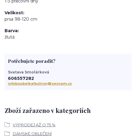
1-3 pracovní dny
Velikost
prsa 98-120 cm
Barva
žlutá
Potřebujete poradit?
Svatava Smolárková
606557282
infoboubelkafashion@seznam.cz
Zboží zařazeno v kategoriích
VÝPRODEJ AŽ O 75 %
DÁMSKÉ OBLEČENÍ