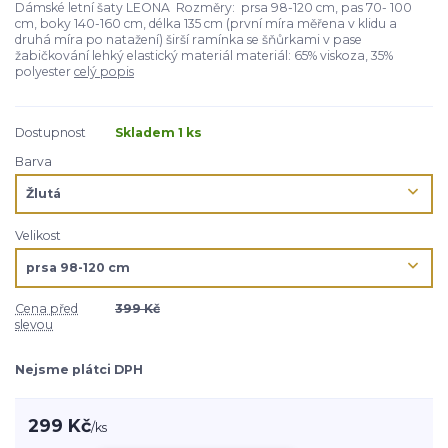
Dámské letní šaty LEONA Rozměry: prsa 98-120 cm, pas 70- 100
cm, boky 140-160 cm, délka 135 cm (první míra měřena v klidu a
druhá míra po natažení) širší ramínka se šňůrkami v pase
žabičkování lehký elastický materiál materiál: 65% viskoza, 35%
polyester
celý popis
Dostupnost
Skladem 1 ks
Barva
Velikost
Cena před
399 Kč
slevou
Nejsme plátci DPH
299 Kč
/
ks