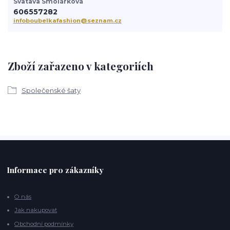
Svatava Smolárková
606557282
infoboubelkafashion@seznam.cz
Zboží zařazeno v kategoriích
Společenské šaty
Informace pro zákazníky
O nás
Jak nakupovat
Obchodní podmínky