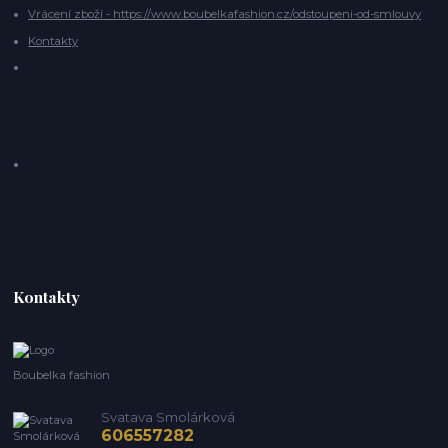
Vrácení zboží - https://www.boubelkafashion.cz/odstoupeni-od-smlouvy
Kontakty
Kontakty
Boubelka fashion
Svatava Smolárková
606557282