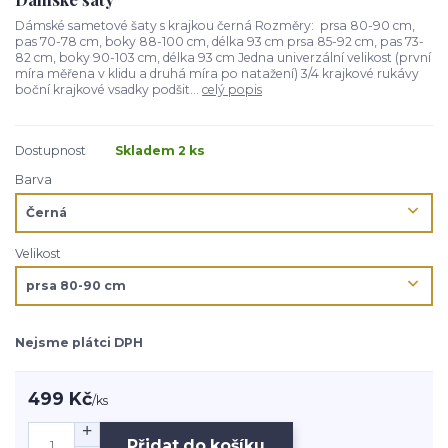
Dámské sametové šaty s krajkou černá Rozměry: prsa 80-90 cm,
pas 70-78 cm, boky 88-100 cm, délka 93 cm prsa 85-92 cm, pas 73-
82 cm, boky 90-103 cm, délka 93 cm Jedna univerzální velikost (první
míra měřena v klidu a druhá míra po natažení) 3/4 krajkové rukávy
boční krajkové vsadky podšit...
celý popis
Dostupnost
Skladem 2 ks
Barva
Velikost
Nejsme plátci DPH
499 Kč
/
ks
Přidat do košíku