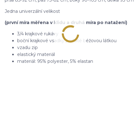
Jedna univerzální velikost
(první míra měřena v klidu a druhá míra po natažení)
3/4 krajkové rukávy
boční krajkové vsadky podšité béžovou látkou
vzadu zip
elastický materiál
materiál: 95% polyester, 5% elastan