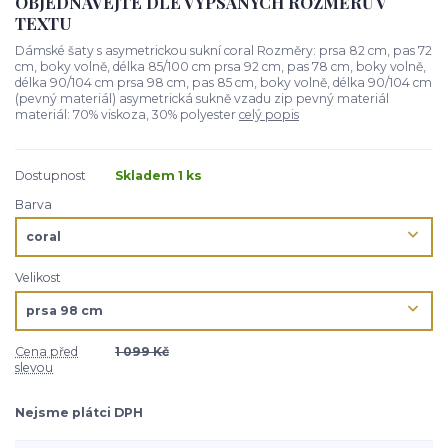
OBJEDNÁVEJTE DLE VYPSANÝCH ROZMĚRŮ V
TEXTU
Dámské šaty s asymetrickou sukní coral Rozměry: prsa 82 cm, pas 72
cm, boky volně, délka 85/100 cm prsa 92 cm, pas 78 cm, boky volně,
délka 90/104 cm prsa 98 cm, pas 85 cm, boky volně, délka 90/104 cm
(pevný materiál) asymetrická sukně vzadu zip pevný materiál
materiál: 70% viskoza, 30% polyester
celý popis
Dostupnost
Skladem 1 ks
Barva
Velikost
Cena před
1 099 Kč
slevou
Nejsme plátci DPH