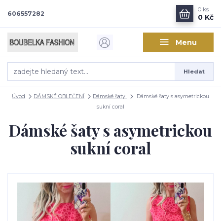
0
ks
606557282
0 Kč
Menu
Hledat
Úvod
DÁMSKÉ OBLEČENÍ
Dámské šaty
Dámské šaty s asymetrickou
sukní coral
Dámské šaty s asymetrickou
sukní coral