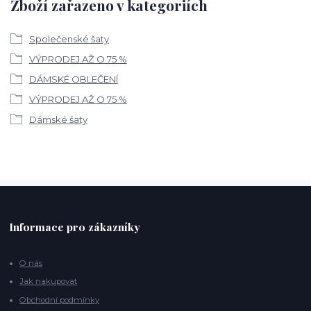
Zboží zařazeno v kategoriích
Společenské šaty
VÝPRODEJ AŽ O 75 %
DÁMSKÉ OBLEČENÍ
VÝPRODEJ AŽ O 75 %
Dámské šaty
Informace pro zákazníky
O nás
Jak nakupovat
Obchodní podmínky