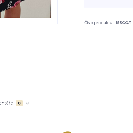
Číslo produktu:
155CG/1
entáře
0