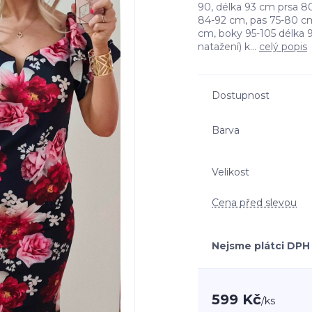
90, délka 93 cm prsa 8
84-92 cm, pas 75-80 cm
cm, boky 95-105 délka 9
natažení) k...
celý popis
Dostupnost
Barva
Velikost
Cena před slevou
Nejsme plátci DPH
599 Kč
/
ks