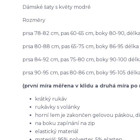
Dámské šaty s květy modré
Rozměry
prsa 78-82 cm, pas 60-65 cm, boky 80-90, délk
prsa 80-88 cm, pas 65-75 cm, boky 86-95 délka
prsa 84-92 cm, pas 75-80 cm, boky 90-100 dél
prsa 90-95 cm, pas 80-86 cm, boky 95-105 délk
(první míra měřena v klidu a druhá míra po 
krátký rukáv
rukávky s volánky
horní lem je zakončen gelovou páskou, dí
na boku zapínání na zip
elastický materiál
materiál: 95% polyester, 5% elasten