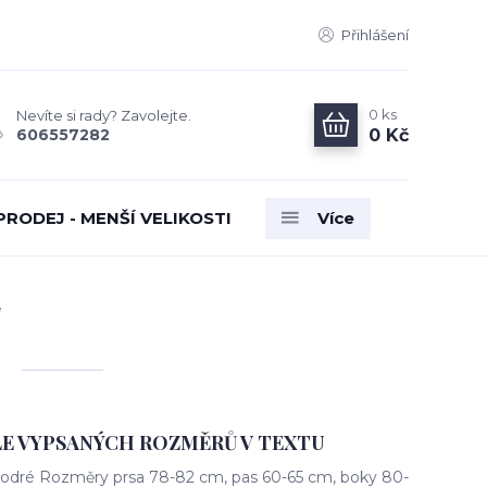
Přihlášení
0
ks
Nevíte si rady? Zavolejte.
0 Kč
606557282
PRODEJ - MENŠÍ VELIKOSTI
Více
é
LE VYPSANÝCH ROZMĚRŮ V TEXTU
odré Rozměry prsa 78-82 cm, pas 60-65 cm, boky 80-