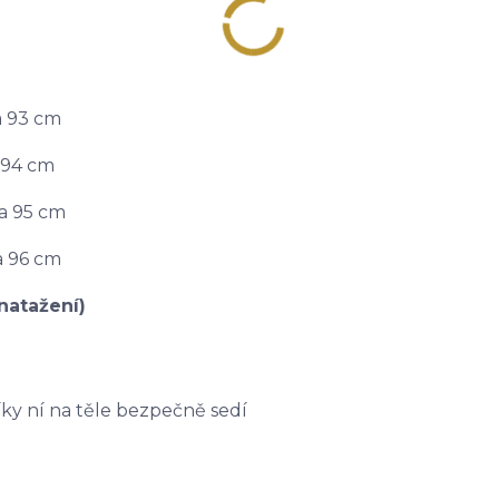
a 93 cm
 94 cm
ka 95 cm
a 96 cm
natažení)
ky ní na těle bezpečně sedí