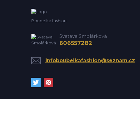
Boubelka fashion
Svatava Smolárková
606557282
infoboubelkafashion@seznam.cz