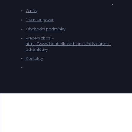
O nás
Jak nakupovat
Obchodní podmínky
Vrácení zboží -
https://www.boubelkafashion.cz/odstoupeni-
od-smlouvy
Kontakty