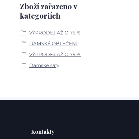
Zboží zařazeno v
kategoriích
VÝPRODEJ AŽ O 75 %
DÁMSKÉ OBLEČENÍ
VÝPRODEJ AŽ O 75 %
Dámské šaty
Kontakty