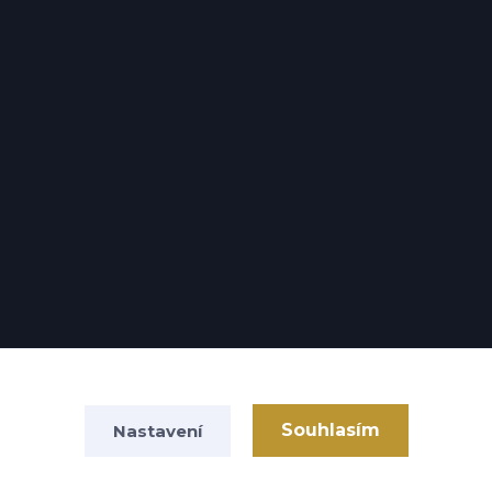
Souhlasím
Nastavení
Vytvořeno na
Eshop-rychle.cz