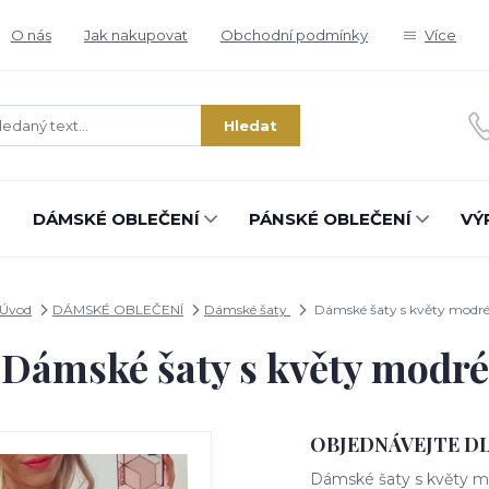
O nás
Jak nakupovat
Obchodní podmínky
Více
Hledat
DÁMSKÉ OBLEČENÍ
PÁNSKÉ OBLEČENÍ
VÝ
Úvod
DÁMSKÉ OBLEČENÍ
Dámské šaty
Dámské šaty s květy modr
Dámské šaty s květy modré
OBJEDNÁVEJTE D
Dámské šaty s květy m