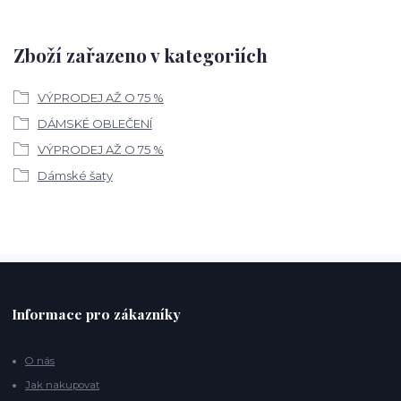
Zboží zařazeno v kategoriích
VÝPRODEJ AŽ O 75 %
DÁMSKÉ OBLEČENÍ
VÝPRODEJ AŽ O 75 %
Dámské šaty
Informace pro zákazníky
O nás
Jak nakupovat