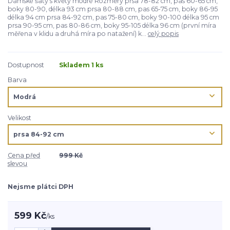
Dámské šaty s květy modré Rozměry prsa 78-82 cm, pas 60-65 cm,
boky 80-90, délka 93 cm prsa 80-88 cm, pas 65-75 cm, boky 86-95
délka 94 cm prsa 84-92 cm, pas 75-80 cm, boky 90-100 délka 95 cm
prsa 90-95 cm, pas 80-86 cm, boky 95-105 délka 96 cm (první míra
měřena v klidu a druhá míra po natažení) k...
celý popis
Dostupnost
Skladem 1 ks
Barva
Velikost
Cena před
999 Kč
slevou
Nejsme plátci DPH
599 Kč
/
ks