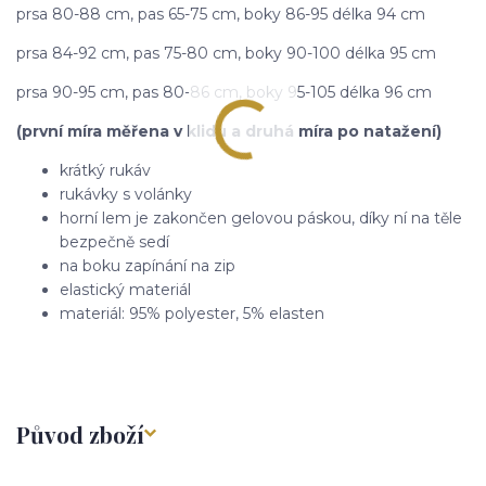
prsa 80-88 cm, pas 65-75 cm, boky 86-95 délka 94 cm
prsa 84-92 cm, pas 75-80 cm, boky 90-100 délka 95 cm
prsa 90-95 cm, pas 80-86 cm, boky 95-105 délka 96 cm
(první míra měřena v klidu a druhá míra po natažení)
krátký rukáv
rukávky s volánky
horní lem je zakončen gelovou páskou, díky ní na těle
bezpečně sedí
na boku zapínání na zip
elastický materiál
materiál: 95% polyester, 5% elasten
Původ zboží