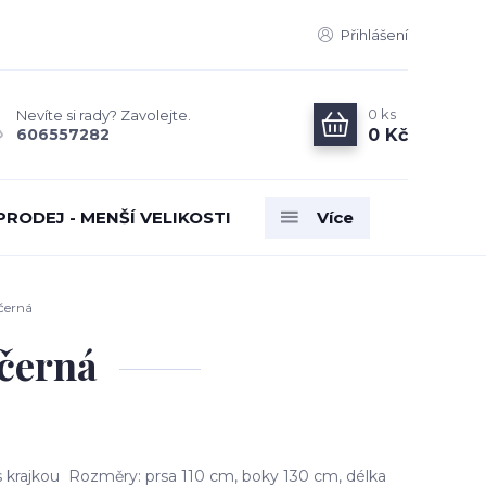
Přihlášení
0
ks
Nevíte si rady? Zavolejte.
0 Kč
606557282
PRODEJ - MENŠÍ VELIKOSTI
Více
černá
černá
krajkou Rozměry: prsa 110 cm, boky 130 cm, délka