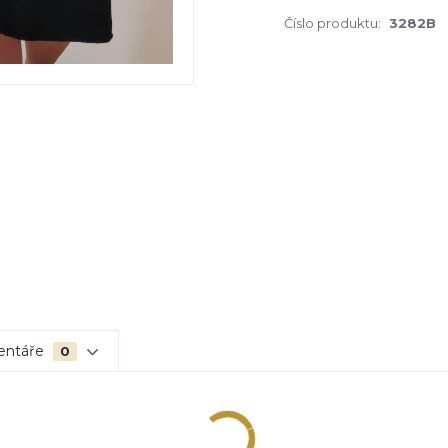
Číslo produktu:
3282B
entáře
0