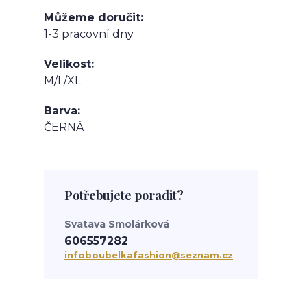
Můžeme doručit
1-3 pracovní dny
Velikost
M/L/XL
Barva
ČERNÁ
Potřebujete poradit?
Svatava Smolárková
606557282
infoboubelkafashion@seznam.cz