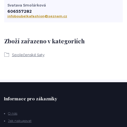
Svatava Smolárková
606557282
infoboubelkafashion@seznam.cz
Zboží zařazeno v kategoriích
Společenské šaty
Informace pro zákazníky
O nás
Jak nakupovat