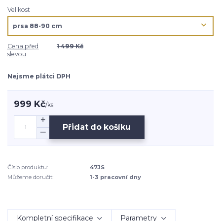
Velikost
Cena před
1 499 Kč
slevou
Nejsme plátci DPH
999 Kč
/
ks
Přidat do košíku
Číslo produktu:
47JS
Můžeme doručit:
1-3 pracovní dny
Kompletní specifikace
Parametry