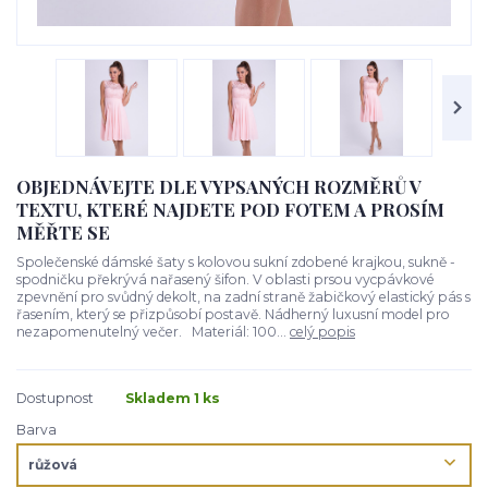
OBJEDNÁVEJTE DLE VYPSANÝCH ROZMĚRŮ V
TEXTU, KTERÉ NAJDETE POD FOTEM A PROSÍM
MĚŘTE SE
Společenské dámské šaty s kolovou sukní zdobené krajkou, sukně -
spodničku překrývá nařasený šifon. V oblasti prsou vycpávkové
zpevnění pro svůdný dekolt, na zadní straně žabičkový elastický pás s
řasením, který se přizpůsobí postavě. Nádherný luxusní model pro
nezapomenutelný večer. Materiál: 100...
celý popis
Dostupnost
Skladem 1 ks
Barva