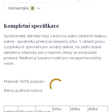
Komentáře
0
Kompletní specifikace
Společenské dámské šaty s kolovou sukní zdobené krajkou,
sukně - spodničku překrývá nařasený šifon. V oblasti prsou
vycpávkové zpevnění pro svůdný dekolt, na zadní straně
žabičkový elastický pás s řasením, který se přizpůsobí
postavě. Nádherný luxusní model pro nezapomenutelný
večer.
Materiál: 100% polyester
Barva: pudrově růžová
šířka
délka
délka
velikost
šířka prsa
šířka pas