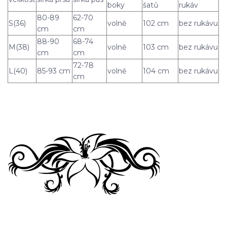
boky
šatů
rukáv
80-89
62-70
S(36)
volně
102 cm
bez rukávu
cm
cm
88-90
68-74
M(38)
volně
103 cm
bez rukávu
cm
cm
72-78
L(40)
85-93 cm
volně
104 cm
bez rukávu
cm