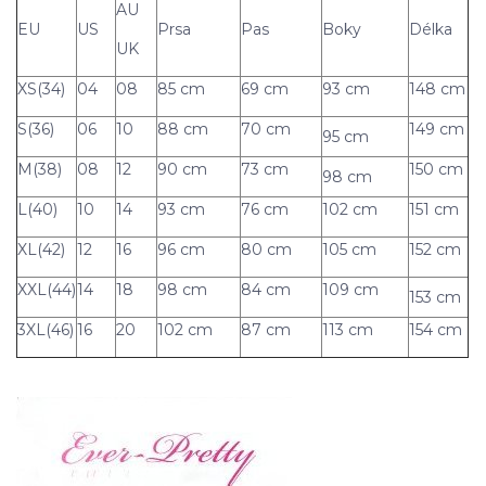
AU
EU
US
Prsa
Pas
Boky
Délka
UK
XS(34)
04
08
85 cm
69 cm
93 cm
148 cm
S(36)
06
10
88 cm
70 cm
149 cm
95 cm
M(38)
08
12
90 cm
73 cm
150 cm
98 cm
L(40)
10
14
93 cm
76 cm
102 cm
151 cm
XL(42)
12
16
96 cm
80 cm
105 cm
152 cm
XXL(44)
14
18
98 cm
84 cm
109 cm
153 cm
3XL(46)
16
20
102 cm
87 cm
113 cm
154 cm