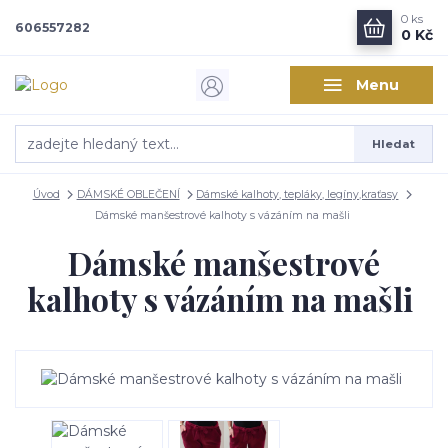
0
ks
606557282
0 Kč
Menu
Hledat
Úvod
DÁMSKÉ OBLEČENÍ
Dámské kalhoty, tepláky, legíny,kraťasy
Dámské manšestrové kalhoty s vázáním na mašli
Dámské manšestrové
kalhoty s vázáním na mašli