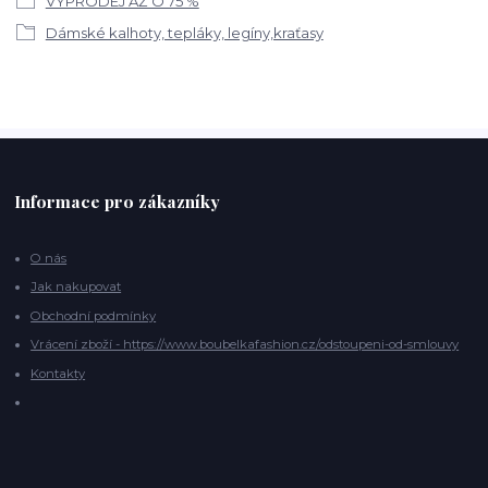
VÝPRODEJ AŽ O 75 %
Dámské kalhoty, tepláky, legíny,kraťasy
Informace pro zákazníky
O nás
Jak nakupovat
Obchodní podmínky
Vrácení zboží - https://www.boubelkafashion.cz/odstoupeni-od-smlouvy
Kontakty