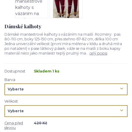
Dámské kalhoty
Dámské manšestrové kalhoty s vázáním na mašli Rozměry: pas
80-110 cm, boky 125-150 cm, přes stehno 67-82 cm, délka 100 cm
Jedna univerzální velikost (první míra měřena v klidu a druhá míra
po natažení) v pase látkový pásek, váže se na mašli z boku kapsy
materiál něco jako manšestr teplý pružný ma...
celý popis
Dostupnost
Skladem 1 ks
Barva
Velikost
Cena před
420 Kč
slevou