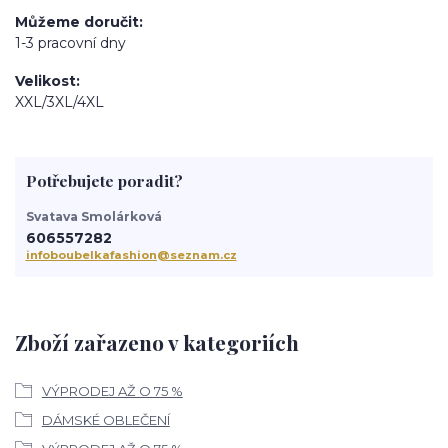
Můžeme doručit
1-3 pracovní dny
Velikost
XXL/3XL/4XL
Potřebujete poradit?
Svatava Smolárková
606557282
infoboubelkafashion@seznam.cz
Zboží zařazeno v kategoriích
VÝPRODEJ AŽ O 75 %
DÁMSKÉ OBLEČENÍ