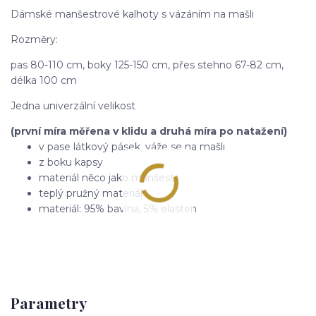
Dámské manšestrové kalhoty s vázáním na mašli
Rozměry:
pas 80-110 cm, boky 125-150 cm, přes stehno 67-82 cm,
délka 100 cm
Jedna univerzální velikost
(první míra měřena v klidu a druhá míra po natažení)
v pase látkový pásek, váže se na mašli
z boku kapsy
materiál něco jako manšestr
teplý pružný materiál
materiál: 95% bavlna, 5% elasten
Parametry