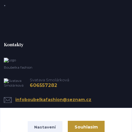
Kontakty
Boubelka fashion
Svatava Smolárková
606557282
infoboubelkafashion@seznam.cz
Souhlasím
Nastavení